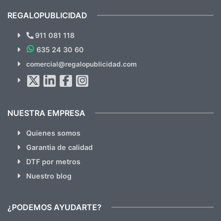
cual, sin el menor problema. Totalmente
recomendables.
REGALOPUBLICIDAD
¿Quieres ver nuestras últimas
Novedades y Ofertas?
911 081 118
635 24 30 60
SUSCRÍBETE!!
comercial@regalopublicidad.com
Al suscribirte aceptas nuestras
políticas de privacidad
(No
hacemos Spam)
NUESTRA EMPRESA
Quienes somos
Garantia de calidad
DTF por metros
Nuestro blog
¿PODEMOS AYUDARTE?