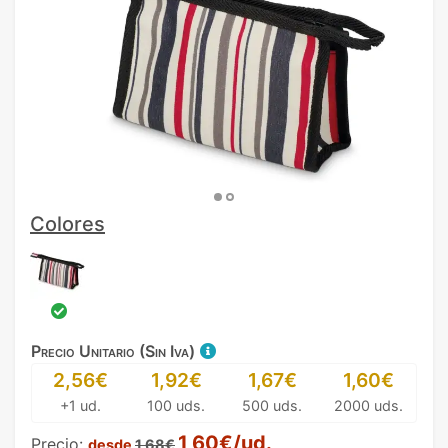
Colores
Precio Unitario (Sin Iva)
2,56€
1,92€
1,67€
1,60€
+1 ud.
100 uds.
500 uds.
2000 uds.
1,60€/ud.
Precio:
desde
1,68€