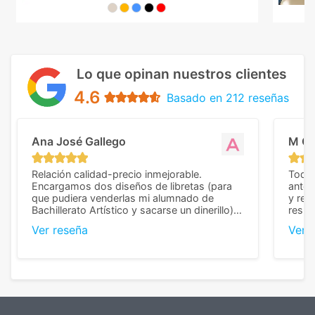
Lo que opinan nuestros clientes
4.6
Basado en 212 reseñas
Ana José Gallego
M C
Relación calidad-precio inmejorable.
Todo 
Encargamos dos diseños de libretas (para
anter
que pudiera venderlas mi alumnado de
y rep
Bachillerato Artístico y sacarse un dinerillo) y
resul
nos dieron el mejor presupuesto con
perso
Ver reseña
Ver 
diferencia, con libretas de muy buena calidad
cuand
y muy bien terminadas con la estampación
compl
en los colores pedidos. La atención al
pusie
cliente, inmejorable, respondiendo a cada
para 
duda que teníamos en el proceso. Nos
como
mandaron las miniaturas para
repet
previsualizarlas (las adjunto) y llegaron tal
todo!