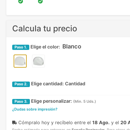
Calcula tu precio
Blanco
Elige el color:
Paso
1.
Elige cantidad:
Cantidad
Paso
2.
Elige personalizar:
Paso
3.
(Min. 5 Uds.)
¿Dudas sobre impresión?
Cómpralo hoy y recíbelo
entre el
18 Ago.
y el
20 
Fecha estimada para entregas en
España Peninsular
.
Para otros d