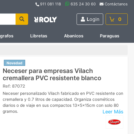
911 081 118
635 24 30 60
Contáctanos
L
ogin
0
ígrafos
Libretas
Abanicos
Paraguas
Novedad
Neceser para empresas Vilach
cremallera PVC resistente blanco
Ref:
87072
Neceser personalizado Vilach fabricado en PVC resistente con
cremallera y 0.7 litros de capacidad. Organiza cosméticos
diarios o de viaje en sus compactos 13x5x15cm con solo 80
Leer Más
gramos.