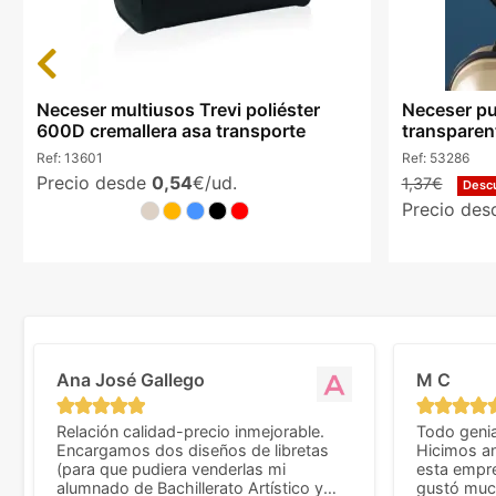
Previous
Neceser multiusos Trevi poliéster
Neceser pu
600D cremallera asa transporte
transpare
Ref:
13601
Ref:
53286
Precio desde
0,54
€/ud.
1,37€
Desc
Precio de
Ana José Gallego
M C
Relación calidad-precio inmejorable.
Todo genia
Encargamos dos diseños de libretas
Hicimos an
(para que pudiera venderlas mi
esta empr
alumnado de Bachillerato Artístico y
gustó much