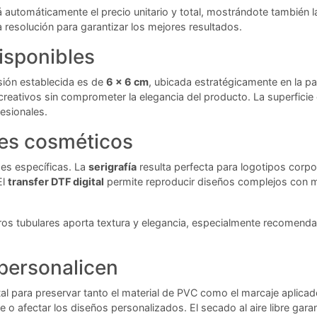
á automáticamente el precio unitario y total, mostrándote también
a resolución para garantizar los mejores resultados.
isponibles
sión establecida es de
6 x 6 cm
, ubicada estratégicamente en la pa
eativos sin comprometer la elegancia del producto. La superficie 
esionales.
es cosméticos
des específicas. La
serigrafía
resulta perfecta para logotipos corp
El
transfer DTF digital
permite reproducir diseños complejos con mú
os tubulares aporta textura y elegancia, especialmente recomendad
personalicen
l para preservar tanto el material de PVC como el marcaje aplic
o afectar los diseños personalizados. El secado al aire libre gara