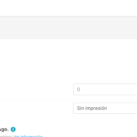
Sin impresión
Ago.
estinos
Ver Información