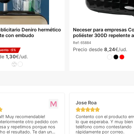
blicitario Deniro hermético
Neceser para empresas C
nte con embudo
poliéster 300D repelente 
Ref:
65884
Precio desde
8,24
€/ud.
uento
-5%
sde
1,30
€/ud.
Jose Roa
l!! Muy recomendable!
Contento con el producto en
teriormente otro pedido con
lo que esperaba. Y muy bien 
esa y repetimos porque nos
teléfono como contestando
o el resultado. Te dan un
rápidamente por correo.