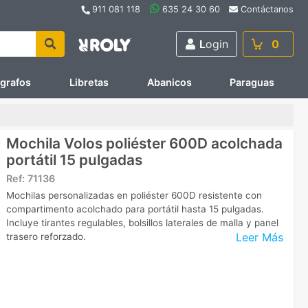
911 081 118
635 24 30 60
Contáctanos
L
ogin
0
ígrafos
Libretas
Abanicos
Paraguas
Mochila Volos poliéster 600D acolchada
portátil 15 pulgadas
Ref:
71136
Mochilas personalizadas en poliéster 600D resistente con
compartimento acolchado para portátil hasta 15 pulgadas.
Incluye tirantes regulables, bolsillos laterales de malla y panel
Leer Más
trasero reforzado.