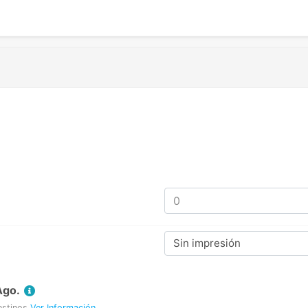
Sin impresión
Ago.
estinos
Ver Información