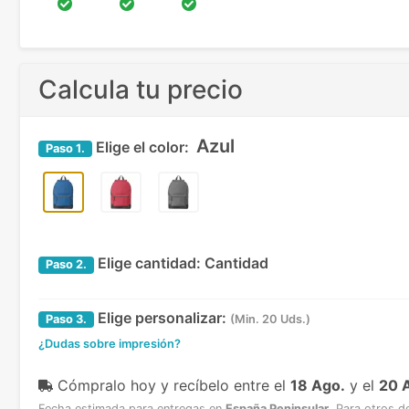
Calcula tu precio
Azul
Elige el color:
Paso
1.
Elige cantidad:
Cantidad
Paso
2.
Elige personalizar:
Paso
3.
(Min. 20 Uds.)
¿Dudas sobre impresión?
Cómpralo hoy y recíbelo
entre el
18 Ago.
y el
20 
Fecha estimada para entregas en
España Peninsular
.
Para otros d