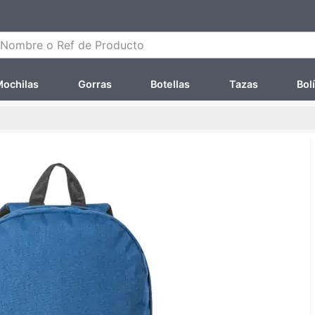
ombre o Ref de Producto
ochilas
Gorras
Botellas
Tazas
Bol