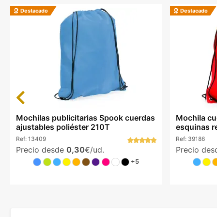
Destacado
Destacado
Previous
Mochilas publicitarias Spook cuerdas
Mochila cu
ajustables poliéster 210T
esquinas r
Ref:
13409
Ref:
39186
Precio desde
0,30
€/ud.
Precio de
+5