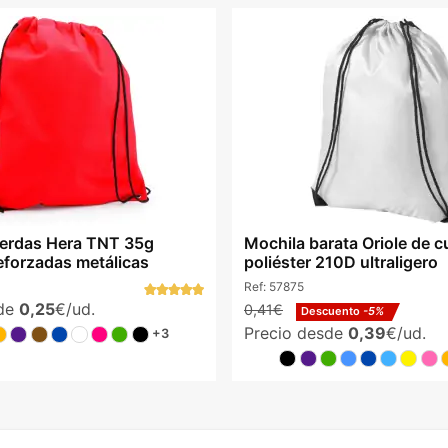
erdas Hera TNT 35g
Mochila barata Oriole de 
eforzadas metálicas
poliéster 210D ultraligero
Ref:
57875
sde
0,25
€/ud.
0,41€
Descuento
-5%
Precio desde
0,39
€/ud.
+3