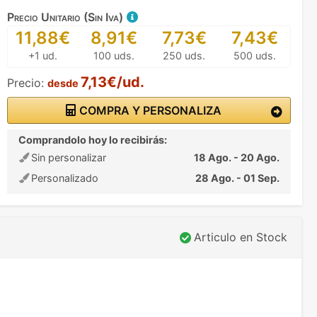
Precio Unitario (Sin Iva)
11,88€
8,91€
7,73€
7,43€
+1 ud.
100 uds.
250 uds.
500 uds.
7,13€/ud.
Precio:
desde
COMPRA Y PERSONALIZA
Comprandolo hoy lo recibirás:
Sin personalizar
18 Ago. - 20 Ago.
Personalizado
28 Ago. - 01 Sep.
Articulo en Stock