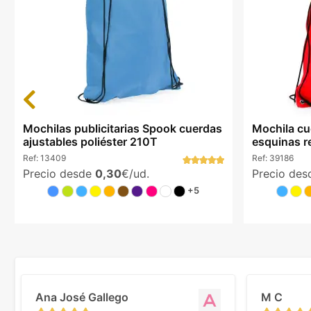
Previous
Mochilas publicitarias Spook cuerdas
Mochila cu
ajustables poliéster 210T
esquinas r
Ref:
13409
Ref:
39186
Precio desde
0,30
€/ud.
Precio de
+5
Ana José Gallego
M C