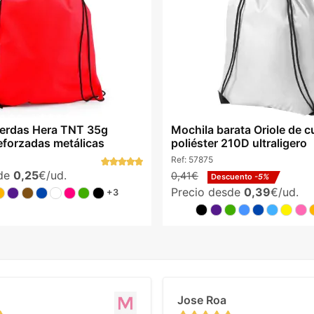
erdas Hera TNT 35g
Mochila barata Oriole de 
eforzadas metálicas
poliéster 210D ultraligero
Ref:
57875
sde
0,25
€/ud.
0,41€
Descuento
-5%
Precio desde
0,39
€/ud.
+3
Jose Roa