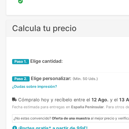
Calcula tu precio
Elige cantidad:
Paso
1.
Elige personalizar:
Paso
2.
(Min. 50 Uds.)
¿Dudas sobre impresión?
Cómpralo hoy y recíbelo
entre el
12 Ago.
y el
13 
Fecha estimada para entregas en
España Peninsular
.
Para otros d
¿No estas convencido?
Oferta de una muestra
al mejor precio y verific
¡Portes gratis* a partir de 99€!