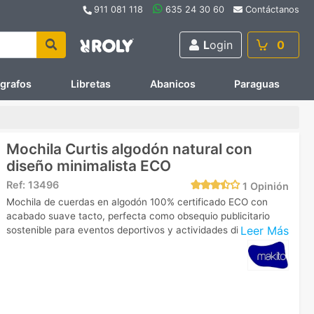
911 081 118
635 24 30 60
Contáctanos
L
ogin
0
ígrafos
Libretas
Abanicos
Paraguas
Mochila Curtis algodón natural con
diseño minimalista ECO
Ref:
13496
1
Opinión
Mochila de cuerdas en algodón 100% certificado ECO con
acabado suave tacto, perfecta como obsequio publicitario
Leer Más
sostenible para eventos deportivos y actividades diarias.