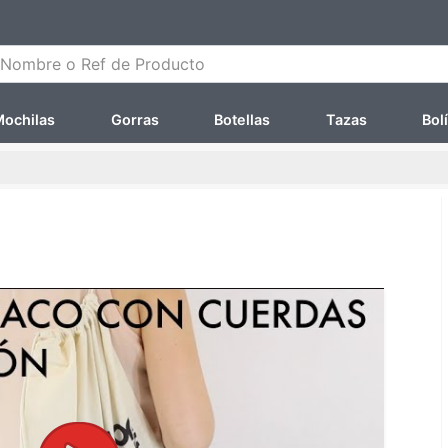
ombre o Ref de Producto
ochilas
Gorras
Botellas
Tazas
Bol