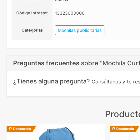
Código Intrastat
13323000000
Mochilas publicitarias
Categorias
Preguntas frecuentes
sobre
"Mochila Curt
¿Tienes alguna pregunta?
Consúltanos y te r
Product
Destacado
Destacado