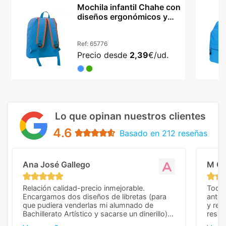
Mochila infantil Chahe con
diseños ergonómicos y
compartimentos
Ref:
65776
Precio desde
2,39
€/ud.
Lo que opinan nuestros clientes
4.6
Basado en 212 reseñas
Ana José Gallego
M C
Relación calidad-precio inmejorable.
Todo 
Encargamos dos diseños de libretas (para
anter
que pudiera venderlas mi alumnado de
y rep
Bachillerato Artístico y sacarse un dinerillo) y
resul
nos dieron el mejor presupuesto con
perso