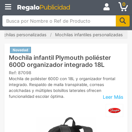
0
Busca por Nombre o Ref de Producto
ochilas personalizadas
Mochilas infantiles personalizadas
Novedad
Mochila infantil Plymouth poliéster
600D organizador integrado 18L
Ref:
87098
Mochila de poliéster 600D con 18L y organizador frontal
integrado. Respaldo de malla transpirable, correas
acolchadas y múltiples bolsillos laterales ofrecen
Leer Más
funcionalidad escolar óptima.