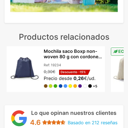
Productos relacionados
Mochila saco Boxp non-
ECO
woven 80 g con cordones
certificación REACH
Ref:
19234
0,30€
Descuento
-15%
Precio desde
0,26
€/ud.
+5
Lo que opinan nuestros clientes
4.6
Basado en 212 reseñas