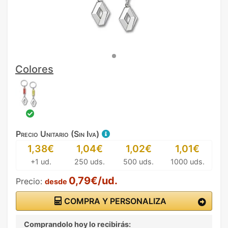
Colores
Precio Unitario (Sin Iva)
1,38€
1,04€
1,02€
1,01€
+1 ud.
250 uds.
500 uds.
1000 uds.
0,79€/ud.
Precio:
desde
COMPRA Y PERSONALIZA
Comprandolo hoy lo recibirás: