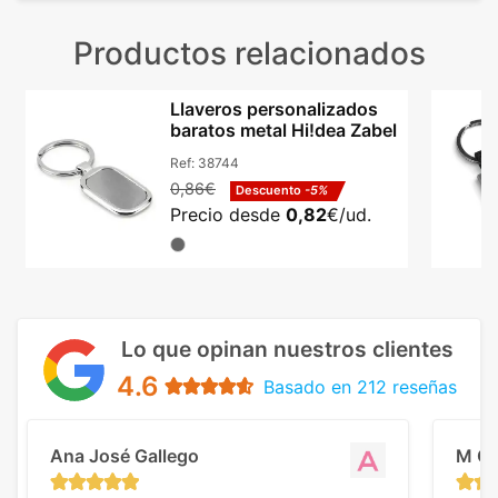
Productos relacionados
Llaveros personalizados
baratos metal Hi!dea Zabel
Ref:
38744
0,86€
Descuento
-5%
Precio desde
0,82
€/ud.
Lo que opinan nuestros clientes
4.6
Basado en 212 reseñas
Ana José Gallego
M C