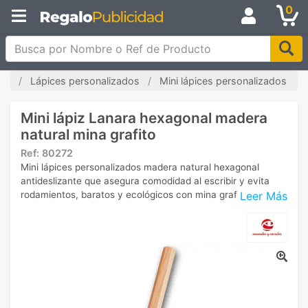
0
Busca por Nombre o Ref de Producto
cio
Lápices personalizados
Mini lápices personalizados
Mini lápiz Lanara hexagonal madera
natural mina grafito
Ref:
80272
Mini lápices personalizados madera natural hexagonal
antideslizante que asegura comodidad al escribir y evita
Leer Más
rodamientos, baratos y ecológicos con mina grafito.