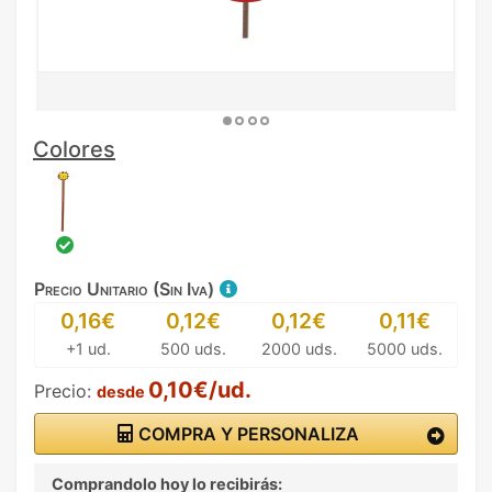
Colores
Precio Unitario (Sin Iva)
0,16€
0,12€
0,12€
0,11€
+1 ud.
500 uds.
2000 uds.
5000 uds.
0,10€/ud.
Precio:
desde
COMPRA Y PERSONALIZA
Comprandolo hoy lo recibirás: