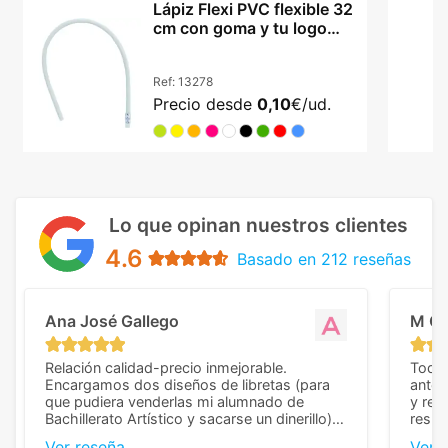
Lápiz Flexi PVC flexible 32
cm con goma y tu logo
integrado
Ref:
13278
Precio desde
0,10
€/ud.
Lo que opinan nuestros clientes
4.6
Basado en 212 reseñas
Ana José Gallego
M C
Relación calidad-precio inmejorable.
Todo 
Encargamos dos diseños de libretas (para
anter
que pudiera venderlas mi alumnado de
y rep
Bachillerato Artístico y sacarse un dinerillo) y
resul
nos dieron el mejor presupuesto con
perso
Ver reseña
Ver 