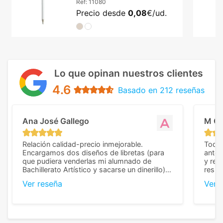
Ref:
11080
Precio desde
0,08
€/ud.
Lo que opinan nuestros clientes
4.6
Basado en 212 reseñas
Ana José Gallego
M C
Relación calidad-precio inmejorable.
Todo 
Encargamos dos diseños de libretas (para
anter
que pudiera venderlas mi alumnado de
y rep
Bachillerato Artístico y sacarse un dinerillo) y
resul
nos dieron el mejor presupuesto con
perso
Ver reseña
Ver 
diferencia, con libretas de muy buena calidad
cuand
y muy bien terminadas con la estampación
compl
en los colores pedidos. La atención al
pusie
cliente, inmejorable, respondiendo a cada
para 
duda que teníamos en el proceso. Nos
como