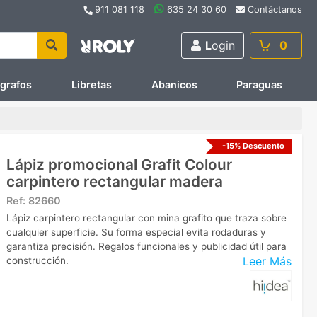
911 081 118
635 24 30 60
Contáctanos
L
ogin
0
ígrafos
Libretas
Abanicos
Paraguas
-15% Descuento
Lápiz promocional Grafit Colour
carpintero rectangular madera
Ref:
82660
Lápiz carpintero rectangular con mina grafito que traza sobre
cualquier superficie. Su forma especial evita rodaduras y
garantiza precisión. Regalos funcionales y publicidad útil para
Leer Más
construcción.