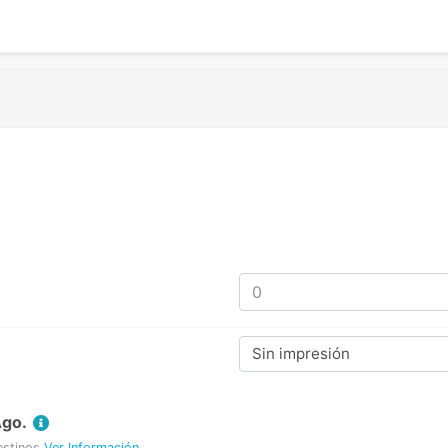
Sin impresión
Ago.
estinos
Ver Información