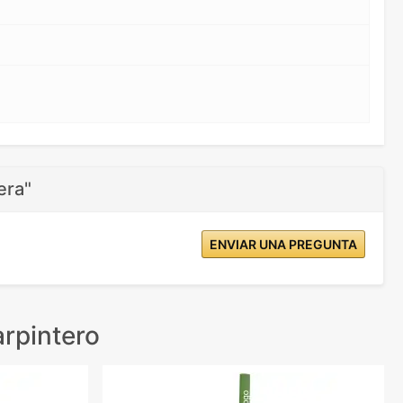
era"
ENVIAR UNA PREGUNTA
rpintero