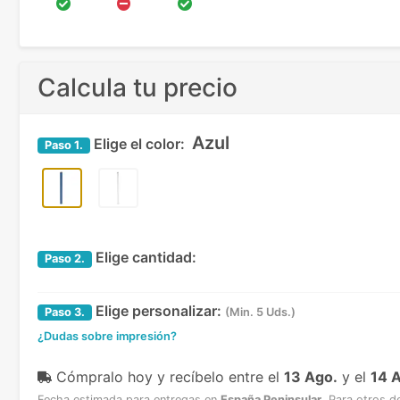
Calcula tu precio
Azul
Elige el color:
Paso
1.
Elige cantidad:
Paso
2.
Elige personalizar:
Paso
3.
(Min. 5 Uds.)
¿Dudas sobre impresión?
Cómpralo hoy y recíbelo
entre el
13 Ago.
y el
14 
Fecha estimada para entregas en
España Peninsular
.
Para otros d