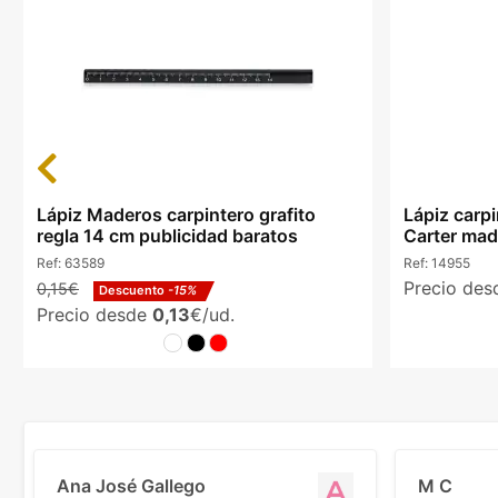
Previous
Lápiz Maderos carpintero grafito
Lápiz carp
regla 14 cm publicidad baratos
Carter made
Ref:
63589
Ref:
14955
Precio de
0,15€
Descuento
-15%
Precio desde
0,13
€/ud.
Ana José Gallego
M C