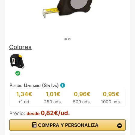
Colores
Precio Unitario (Sin Iva)
1,34€
1,01€
0,96€
0,95€
+1 ud.
250 uds.
500 uds.
1000 uds.
0,82€/ud.
Precio:
desde
COMPRA Y PERSONALIZA