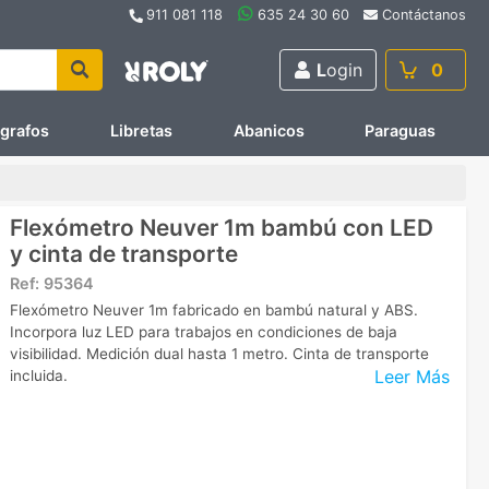
911 081 118
635 24 30 60
Contáctanos
L
ogin
0
ígrafos
Libretas
Abanicos
Paraguas
Flexómetro Neuver 1m bambú con LED
y cinta de transporte
Ref:
95364
Flexómetro Neuver 1m fabricado en bambú natural y ABS.
Incorpora luz LED para trabajos en condiciones de baja
visibilidad. Medición dual hasta 1 metro. Cinta de transporte
Leer Más
incluida.