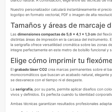
blanco natural. A continuación, elige entre las técnicas de m
Nuestro personalizador calculará instantáneamente el precio
logotipo en formato vectorial, PDF o imagen de alta resoluc
Tamaños y áreas de marcaje d
Las
dimensiones compactas de 5,6 x 4,1 x 1,3 cm
del flexó
distintas áreas de impresión en la carcasa del instrumento. 
la serigrafía ofrece versatilidad cromática sobre las zonas 
integre perfectamente en este metro de bolsillo funcional y s
Elige cómo imprimir tu flexóme
El
grabado láser CO2
crea marcas permanentes sobre el bamb
monocromáticos que buscan un acabado natural, elegante y r
se desvanece con el tiempo ni el desgaste.
La
serigrafía
, por su parte, permite aplicar diseños con colo
vivos y definidos. Es perfecta cuando tu identidad corporat
Ambas técnicas garantizan resultados profesionales adaptad