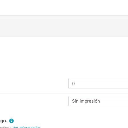
Sin impresión
Ago.
estinos
Ver Información