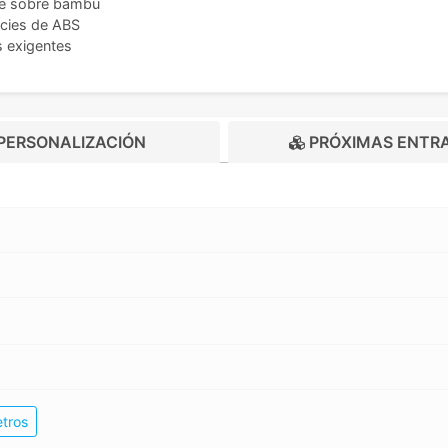
te sobre bambú
icies de ABS
s exigentes
PERSONALIZACIÓN
PRÓXIMAS ENTR
tros