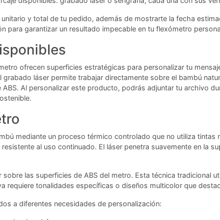
arcaje disponibles: grabado láser o serigrafía, cada una con sus ve
 unitario y total de tu pedido, además de mostrarte la fecha estim
ión para garantizar un resultado impecable en tu flexómetro persona
isponibles
metro ofrecen superficies estratégicas para personalizar tu mensa
El grabado láser permite trabajar directamente sobre el bambú natu
de ABS. Al personalizar este producto, podrás adjuntar tu archivo 
ostenible.
tro
ú mediante un proceso térmico controlado que no utiliza tintas ni
esistente al uso continuado. El láser penetra suavemente en la s
r sobre las superficies de ABS del metro. Esta técnica tradicional ut
iva requiere tonalidades específicas o diseños multicolor que dest
os a diferentes necesidades de personalización: