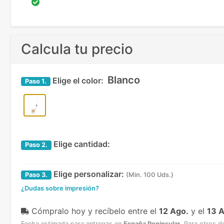
Calcula tu precio
Blanco
Elige el color:
Paso
1.
Elige cantidad:
Paso
2.
Elige personalizar:
Paso
3.
(Min. 100 Uds.)
¿Dudas sobre impresión?
Cómpralo hoy y recíbelo
entre el
12 Ago.
y el
13 
Fecha estimada para entregas en
España Peninsular
.
Para otros d