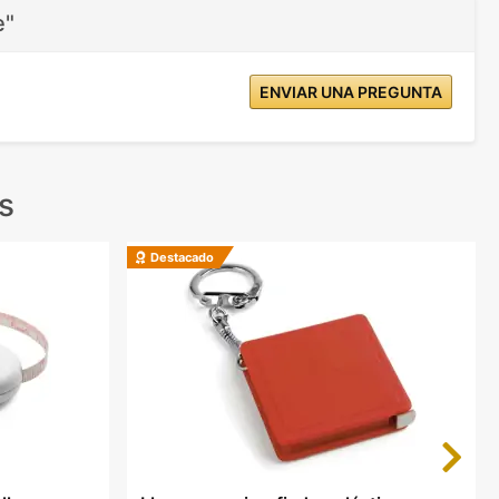
e"
ENVIAR UNA PREGUNTA
s
Destacado
Next