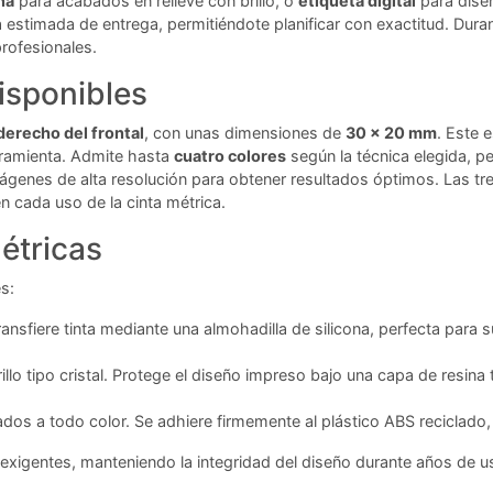
na
para acabados en relieve con brillo, o
etiqueta digital
para diseñ
cha estimada de entrega, permitiéndote planificar con exactitud. Dur
profesionales.
isponibles
 derecho del frontal
, con unas dimensiones de
30 x 20 mm
. Este 
herramienta. Admite hasta
cuatro colores
según la técnica elegida, pe
imágenes de alta resolución para obtener resultados óptimos. Las t
 cada uso de la cinta métrica.
étricas
s:
ansfiere tinta mediante una almohadilla de silicona, perfecta para s
llo tipo cristal. Protege el diseño impreso bajo una capa de resina
s a todo color. Se adhiere firmemente al plástico ABS reciclado, o
exigentes, manteniendo la integridad del diseño durante años de us