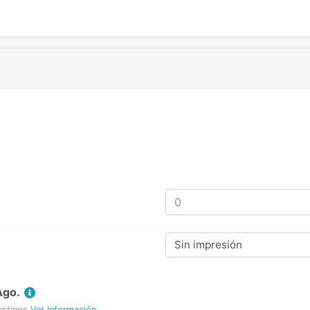
Sin impresión
Ago.
estinos
Ver Información