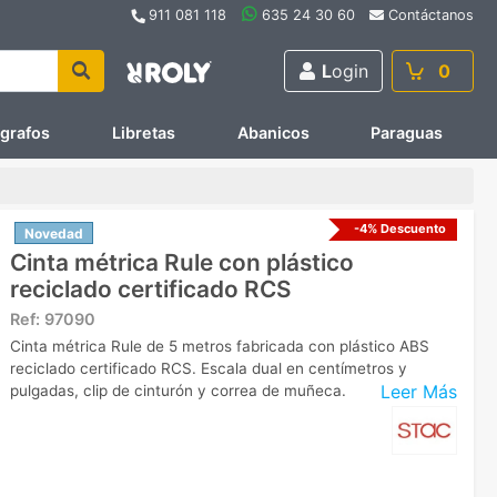
911 081 118
635 24 30 60
Contáctanos
L
ogin
0
ígrafos
Libretas
Abanicos
Paraguas
-4% Descuento
Novedad
Cinta métrica Rule con plástico
reciclado certificado RCS
Ref:
97090
Cinta métrica Rule de 5 metros fabricada con plástico ABS
reciclado certificado RCS. Escala dual en centímetros y
Leer Más
pulgadas, clip de cinturón y correa de muñeca.