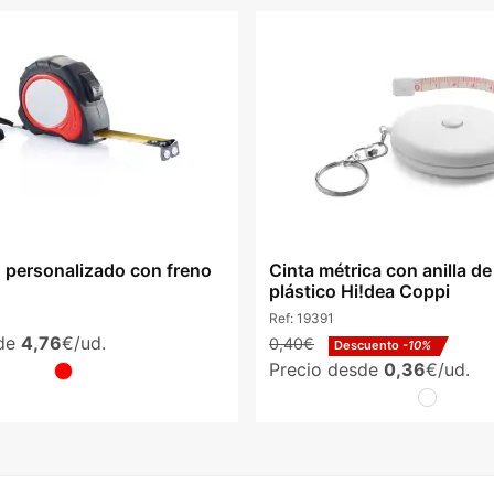
 personalizado con freno
Cinta métrica con anilla de
plástico Hi!dea Coppi
Ref:
19391
sde
4,76
€/ud.
0,40€
Descuento
-10%
Precio desde
0,36
€/ud.