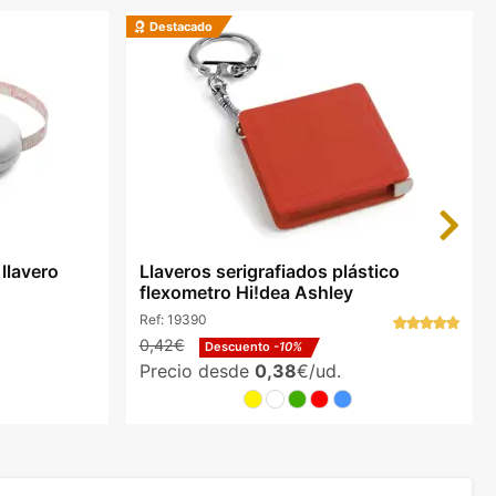
Destacado
Next
 llavero
Llaveros serigrafiados plástico
flexometro Hi!dea Ashley
Ref:
19390
0,42€
Descuento
-10%
Precio desde
0,38
€/ud.