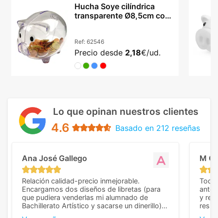
Hucha Soye cilíndrica
transparente Ø8,5cm con
tapón extraíble
Ref:
62546
Precio desde
2,18
€/ud.
Lo que opinan nuestros clientes
4.6
Basado en 212 reseñas
Ana José Gallego
M C
Relación calidad-precio inmejorable.
Todo 
Encargamos dos diseños de libretas (para
anter
que pudiera venderlas mi alumnado de
y rep
Bachillerato Artístico y sacarse un dinerillo) y
resul
nos dieron el mejor presupuesto con
perso