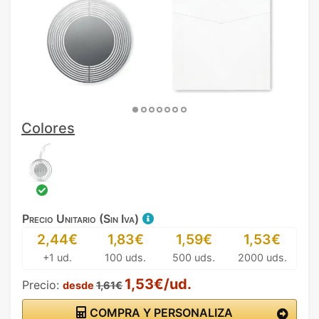
Colores
Precio Unitario (Sin Iva)
2,44€
1,83€
1,59€
1,53€
+1 ud.
100 uds.
500 uds.
2000 uds.
1,53€/ud.
Precio:
desde
1,61€
COMPRA Y PERSONALIZA