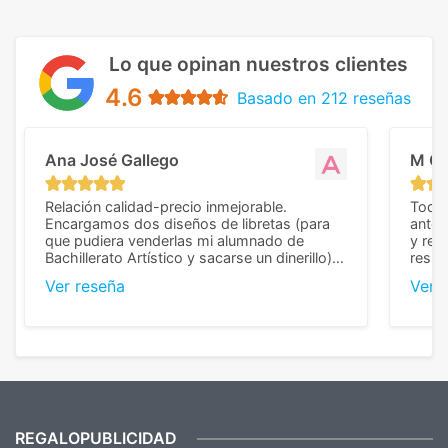
Lo que opinan nuestros clientes
4.6
Basado en 212 reseñas
Ana José Gallego
M C
Relación calidad-precio inmejorable.
Todo 
Encargamos dos diseños de libretas (para
anter
que pudiera venderlas mi alumnado de
y rep
Bachillerato Artístico y sacarse un dinerillo) y
resul
nos dieron el mejor presupuesto con
perso
Ver reseña
Ver 
diferencia, con libretas de muy buena calidad
cuand
y muy bien terminadas con la estampación
compl
en los colores pedidos. La atención al
pusie
cliente, inmejorable, respondiendo a cada
para 
duda que teníamos en el proceso. Nos
como
mandaron las miniaturas para
repet
previsualizarlas (las adjunto) y llegaron tal
todo!
cual, sin el menor problema. Totalmente
recomendables.
REGALOPUBLICIDAD
¿Quieres ver nuestras últimas