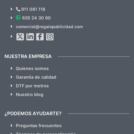
Novedades y Ofertas?
911 081 118
635 24 30 60
SUSCRÍBETE!!
comercial@regalopublicidad.com
Al suscribirte aceptas nuestras
políticas de privacidad
(No
hacemos Spam)
NUESTRA EMPRESA
Quienes somos
Garantia de calidad
DTF por metros
Nuestro blog
¿PODEMOS AYUDARTE?
Preguntas frecuentes