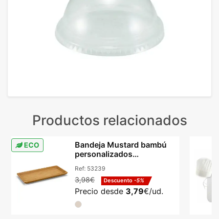
Productos relacionados
Bandeja Mustard bambú
ECO
personalizados
255x130mm aperitivos
Ref:
53239
natural
3,98€
Descuento
-5%
Precio desde
3,79
€/ud.