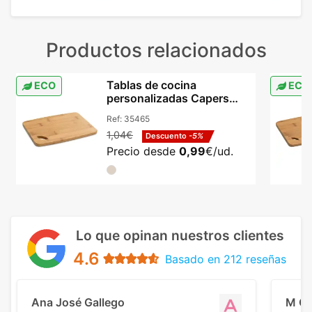
Productos relacionados
Tablas de cocina
ECO
ECO
personalizadas Capers
bambú natural con asa
Ref:
35465
1,04€
Descuento
-5%
Precio desde
0,99
€/ud.
Lo que opinan nuestros clientes
4.6
Basado en 212 reseñas
Ana José Gallego
M C