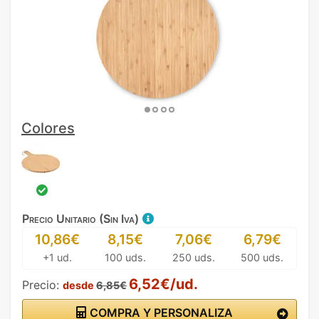
Colores
Precio Unitario (Sin Iva)
10,86€
8,15€
7,06€
6,79€
+1 ud.
100 uds.
250 uds.
500 uds.
6,52€/ud.
Precio:
desde
6,85€
COMPRA Y PERSONALIZA