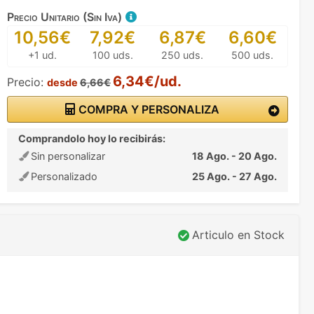
Precio Unitario (Sin Iva)
10,56€
7,92€
6,87€
6,60€
+1 ud.
100 uds.
250 uds.
500 uds.
6,34€/ud.
Precio:
desde
6,66€
COMPRA Y PERSONALIZA
Comprandolo hoy lo recibirás:
Sin personalizar
18 Ago. - 20 Ago.
Personalizado
25 Ago. - 27 Ago.
Articulo en Stock