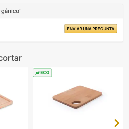
rgánico"
ENVIAR UNA PREGUNTA
cortar
ECO
Next