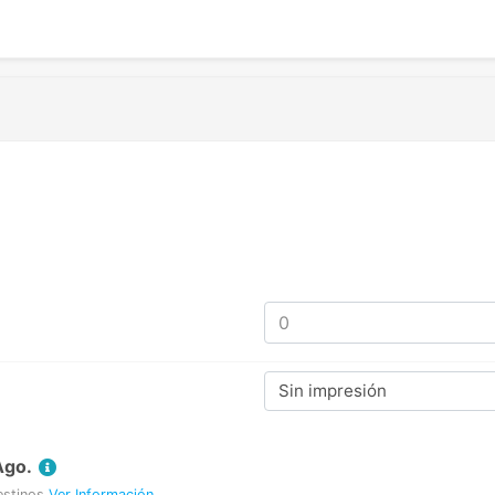
Sin impresión
Ago.
estinos
Ver Información