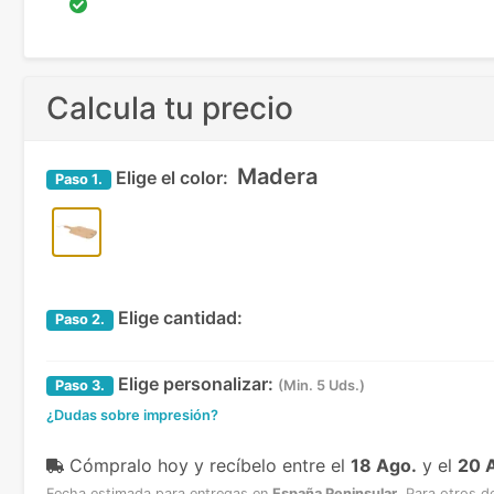
Calcula tu precio
Madera
Elige el color:
Paso
1.
Elige cantidad:
Paso
2.
Elige personalizar:
Paso
3.
(Min. 5 Uds.)
¿Dudas sobre impresión?
Cómpralo hoy y recíbelo
entre el
18 Ago.
y el
20 
Fecha estimada para entregas en
España Peninsular
.
Para otros d