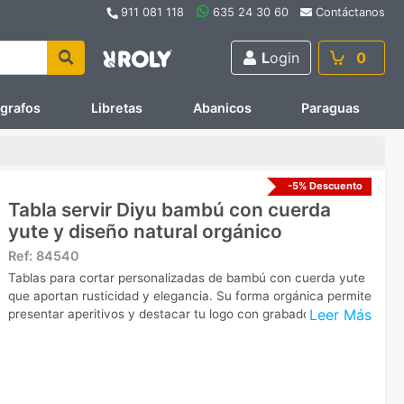
911 081 118
635 24 30 60
Contáctanos
L
ogin
0
ígrafos
Libretas
Abanicos
Paraguas
-5% Descuento
Tabla servir Diyu bambú con cuerda
yute y diseño natural orgánico
Ref:
84540
Tablas para cortar personalizadas de bambú con cuerda yute
que aportan rusticidad y elegancia. Su forma orgánica permite
Leer Más
presentar aperitivos y destacar tu logo con grabado láser.