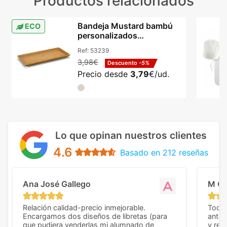
Productos relacionados
Bandeja Mustard bambú
ECO
personalizados
255x130mm aperitivos
Ref:
53239
natural
3,98€
Descuento
-5%
Precio desde
3,79
€/ud.
Lo que opinan nuestros clientes
4.6
Basado en 212 reseñas
Ana José Gallego
M C
Relación calidad-precio inmejorable.
Todo 
Encargamos dos diseños de libretas (para
anter
que pudiera venderlas mi alumnado de
y rep