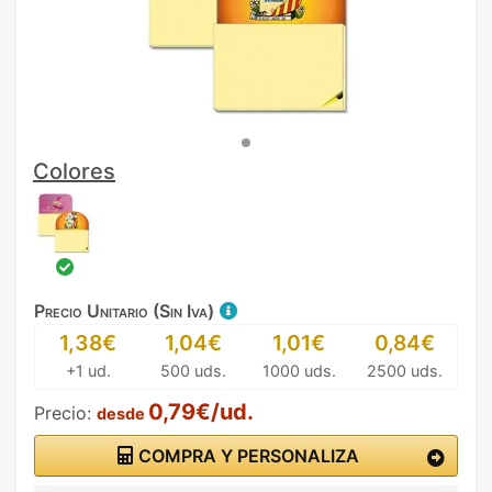
Colores
Precio Unitario (Sin Iva)
1,38€
1,04€
1,01€
0,84€
+1 ud.
500 uds.
1000 uds.
2500 uds.
0,79€/ud.
Precio:
desde
COMPRA Y PERSONALIZA