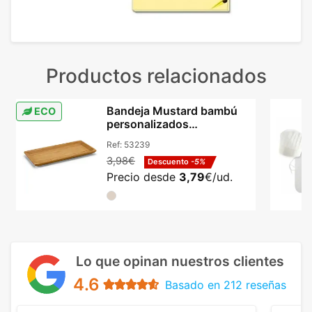
Productos relacionados
Bandeja Mustard bambú
ECO
personalizados
255x130mm aperitivos
Ref:
53239
natural
3,98€
Descuento
-5%
Precio desde
3,79
€/ud.
Lo que opinan nuestros clientes
4.6
Basado en 212 reseñas