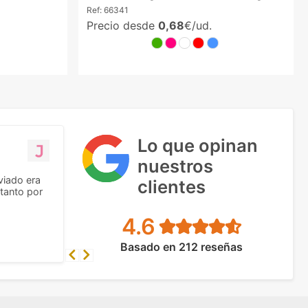
Ref:
66341
Precio desde
0,68
€/ud.
Lo que opinan
nuestros
viado era
clientes
tanto por
4.6
Basado en 212 reseñas
Previous
Next