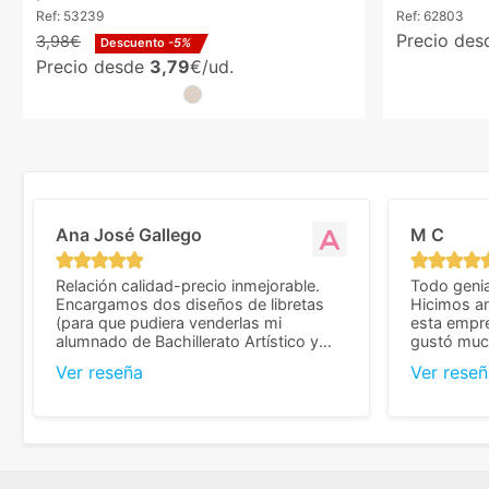
aperitivos natural
Ref:
53239
Ref:
62803
Precio de
3,98€
Descuento
-5%
Precio desde
3,79
€/ud.
Ana José Gallego
M C
Relación calidad-precio inmejorable.
Todo genia
Encargamos dos diseños de libretas
Hicimos an
(para que pudiera venderlas mi
esta empr
alumnado de Bachillerato Artístico y
gustó much
sacarse un dinerillo) y nos dieron el
trato muy 
Ver reseña
Ver reseñ
mejor presupuesto con diferencia, con
que valoramos mu
libretas de muy buena calidad y muy
de pedido
bien terminadas con la estampación en
diseñar. 
los colores pedidos. La atención al
facilidades
cliente, inmejorable, respondiendo a
mandarnos 
cada duda que teníamos en el proceso.
como noso