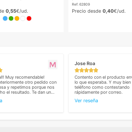
Ref:
62809
sde
0,55
€/ud.
Precio desde
0,40
€/ud.
Jose Roa
l!! Muy recomendable!
Contento con el producto en
teriormente otro pedido con
lo que esperaba. Y muy bien 
esa y repetimos porque nos
teléfono como contestando
o el resultado. Te dan un
rápidamente por correo.
agradable y personal, cosa
a
Ver reseña
cho cuando se trata
s algo complicados de
También nos pusieron muchas
 desde el inicio para
el pedido fuera de España,
tros pedíamos. Volveremos