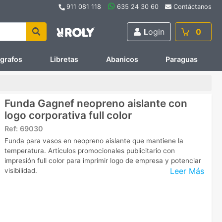
911 081 118
635 24 30 60
Contáctanos
L
ogin
0
ígrafos
Libretas
Abanicos
Paraguas
Funda Gagnef neopreno aislante con
logo corporativa full color
Ref:
69030
Funda para vasos en neopreno aislante que mantiene la
temperatura. Artículos promocionales publicitario con
impresión full color para imprimir logo de empresa y potenciar
Leer Más
visibilidad.