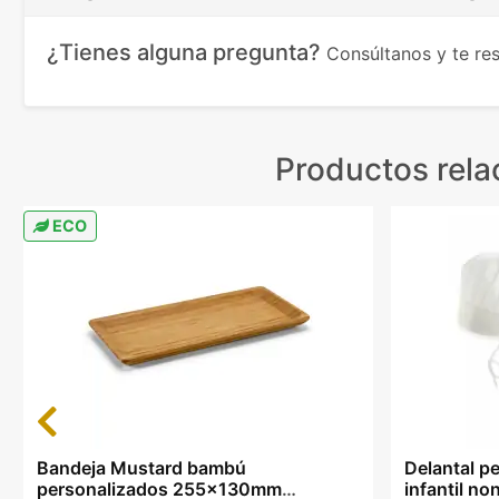
¿Tienes alguna pregunta?
Consúltanos y te r
Productos rel
ECO
Previous
Bandeja Mustard bambú
Delantal p
personalizados 255x130mm
infantil no