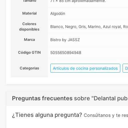
Tamaño
71 x 85 cm aproximadamente.
Material
Algodón
Colores
Blanco, Negro, Gris, Marino, Azul royal, Ro
disponibles
Marca
Bistro by JASSZ
Código GTIN
5055650894948
Artículos de cocina personalizados
D
Categorias
Preguntas frecuentes
sobre
"Delantal pub
¿Tienes alguna pregunta?
Consúltanos y te r