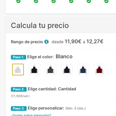
Calcula tu precio
11,90€
12,27€
Rango de precio
:
desde
a
Blanco
Elige el color:
Paso
1.
Elige cantidad:
Cantidad
Paso
2.
(11,90€/ud.)
Elige personalizar:
Paso
3.
(Min. 5 Uds.)
¿Dudas sobre impresión?