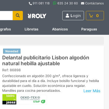
911 081 118
635 24 30 60
Contáctanos
L
ogin
0
ígrafos
Libretas
Abanicos
Paraguas
Novedad
Delantal publicitario Lisbon algodón
natural hebilla ajustable
Ref:
86898
Confeccionado en algodón 200 g/m², ofrece ligereza y
durabilidad para el día a día. Incluye bolsillo funcional y hebilla
ajustable en cuello. Solución económica para regalar.
Leer Más
Mandiles para cocina personalizados.