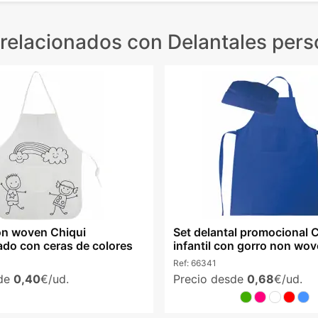
relacionados
con Delantales pers
on woven Chiqui
Set delantal promocional 
ado con ceras de colores
infantil con gorro non wo
Ref:
66341
sde
0,40
€/ud.
Precio desde
0,68
€/ud.