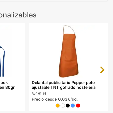
onalizables
Next
Cook
Delantal publicitario Pepper peto
ven 80gr
ajustable TNT gofrado hostelería
Ref:
61161
Precio desde
0,63
€/ud.