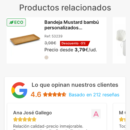
Productos relacionados
Bandeja Mustard bambú
ECO
personalizados
255x130mm aperitivos
Ref:
53239
natural
3,98€
Descuento
-5%
Precio desde
3,79
€/ud.
Lo que opinan nuestros clientes
4.6
Basado en 212 reseñas
Ana José Gallego
M C
Relación calidad-precio inmejorable.
Todo 