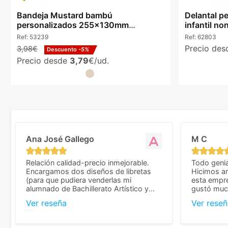
Bandeja Mustard bambú
Delantal p
personalizados 255x130mm
infantil no
aperitivos natural
Ref:
53239
Ref:
62803
Precio de
3,98€
Descuento
-5%
Precio desde
3,79
€/ud.
Ana José Gallego
M C
Relación calidad-precio inmejorable.
Todo genia
Encargamos dos diseños de libretas
Hicimos an
(para que pudiera venderlas mi
esta empr
alumnado de Bachillerato Artístico y
gustó much
sacarse un dinerillo) y nos dieron el
trato muy 
Ver reseña
Ver reseñ
mejor presupuesto con diferencia, con
que valoramos mu
libretas de muy buena calidad y muy
de pedido
bien terminadas con la estampación en
diseñar. 