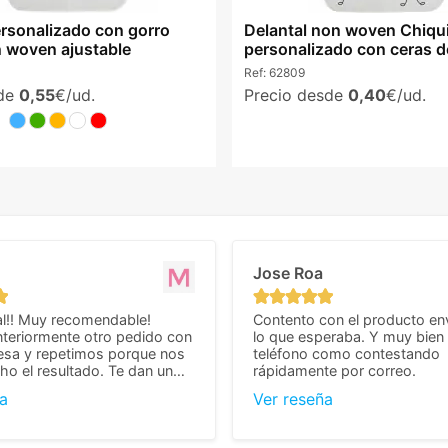
ersonalizado con gorro
Delantal non woven Chiqu
n woven ajustable
personalizado con ceras d
Ref:
62809
sde
0,55
€/ud.
Precio desde
0,40
€/ud.
Jose Roa
l!! Muy recomendable!
Contento con el producto en
teriormente otro pedido con
lo que esperaba. Y muy bien 
esa y repetimos porque nos
teléfono como contestando
o el resultado. Te dan un
rápidamente por correo.
agradable y personal, cosa
a
Ver reseña
cho cuando se trata
s algo complicados de
También nos pusieron muchas