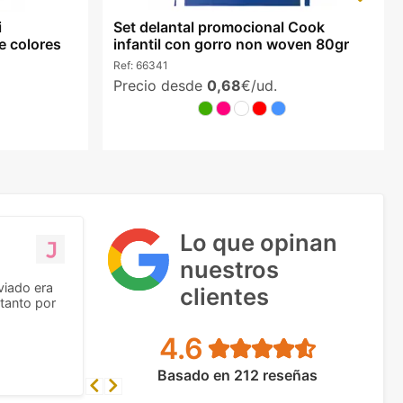
i
Set delantal promocional Cook
e colores
infantil con gorro non woven 80gr
Ref:
66341
Precio desde
0,68
€/ud.
Lo que opinan
nuestros
viado era
clientes
tanto por
4.6
Basado en 212 reseñas
Previous
Next