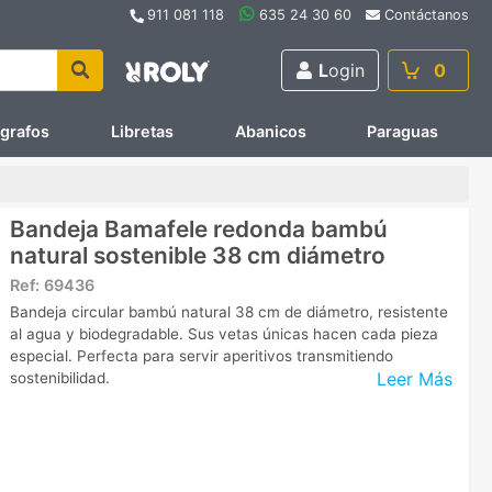
911 081 118
635 24 30 60
Contáctanos
L
ogin
0
ígrafos
Libretas
Abanicos
Paraguas
Bandeja Bamafele redonda bambú
natural sostenible 38 cm diámetro
Ref:
69436
Bandeja circular bambú natural 38 cm de diámetro, resistente
al agua y biodegradable. Sus vetas únicas hacen cada pieza
especial. Perfecta para servir aperitivos transmitiendo
Leer Más
sostenibilidad.