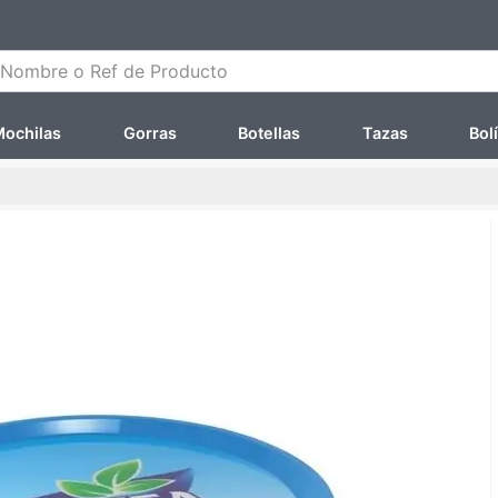
ombre o Ref de Producto
ochilas
Gorras
Botellas
Tazas
Bol