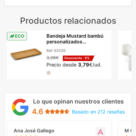
Productos relacionados
Bandeja Mustard bambú
ECO
personalizados
255x130mm aperitivos
Ref:
53239
natural
3,98€
Descuento
-5%
Precio desde
3,79
€/ud.
Lo que opinan nuestros clientes
4.6
Basado en 212 reseñas
Ana José Gallego
M C