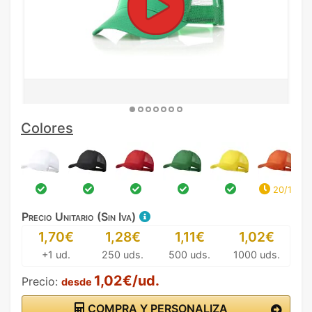
Colores
20/11
Precio Unitario (Sin Iva)
1,70€
1,28€
1,11€
1,02€
+1 ud.
250 uds.
500 uds.
1000 uds.
1,02€/ud.
Precio:
desde
COMPRA Y PERSONALIZA