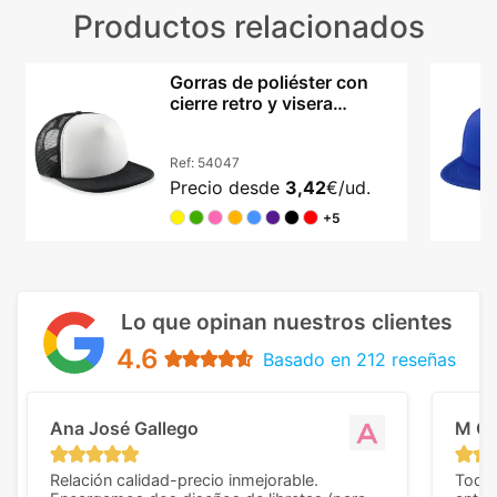
Productos relacionados
Gorras de poliéster con
cierre retro y visera
acolchada
Ref:
54047
Precio desde
3,42
€/ud.
+5
Lo que opinan nuestros clientes
4.6
Basado en 212 reseñas
Ana José Gallego
M C
Relación calidad-precio inmejorable.
Todo 