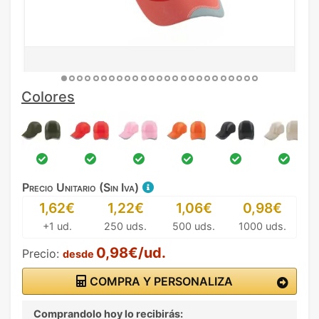
Colores
Precio Unitario (Sin Iva)
1,62€
1,22€
1,06€
0,98€
+1 ud.
250 uds.
500 uds.
1000 uds.
0,98€/ud.
Precio:
desde
COMPRA Y PERSONALIZA
Comprandolo hoy lo recibirás: