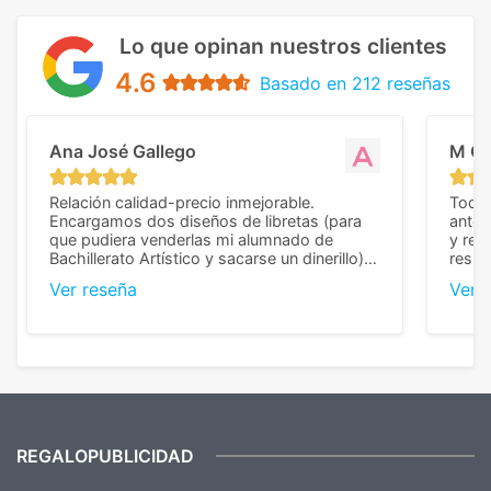
Lo que opinan nuestros clientes
4.6
Basado en 212 reseñas
Ana José Gallego
M C
Relación calidad-precio inmejorable.
Todo 
Encargamos dos diseños de libretas (para
anter
que pudiera venderlas mi alumnado de
y rep
Bachillerato Artístico y sacarse un dinerillo) y
resul
nos dieron el mejor presupuesto con
perso
Ver reseña
Ver 
diferencia, con libretas de muy buena calidad
cuand
y muy bien terminadas con la estampación
compl
en los colores pedidos. La atención al
pusie
cliente, inmejorable, respondiendo a cada
para 
duda que teníamos en el proceso. Nos
como
mandaron las miniaturas para
repet
previsualizarlas (las adjunto) y llegaron tal
todo!
cual, sin el menor problema. Totalmente
recomendables.
REGALOPUBLICIDAD
¿Quieres ver nuestras últimas