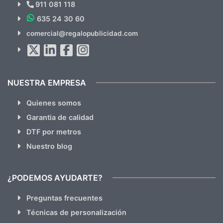
Novedades y Ofertas?
911 081 118
635 24 30 60
SUSCRÍBETE!!
comercial@regalopublicidad.com
Al suscribirte aceptas nuestras
políticas de privacidad
(No
hacemos Spam)
NUESTRA EMPRESA
Quienes somos
Garantia de calidad
DTF por metros
Nuestro blog
¿PODEMOS AYUDARTE?
Preguntas frecuentes
Técnicas de personalización