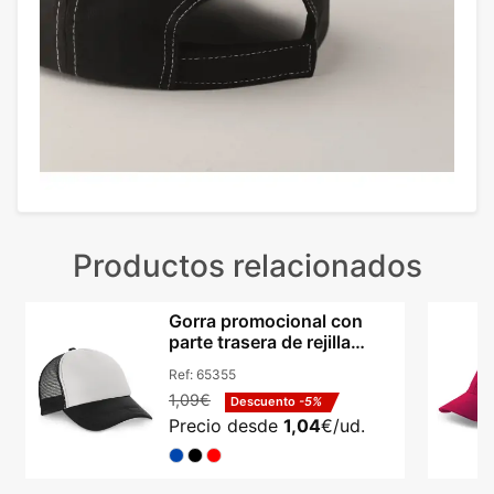
Productos relacionados
Gorra promocional con
parte trasera de rejilla
poliéster Hi!dea Nicola
Ref:
65355
1,09€
Descuento
-5%
Precio desde
1,04
€/ud.