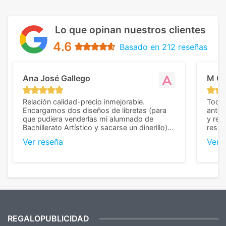
Lo que opinan nuestros clientes
4.6
Basado en 212 reseñas
Ana José Gallego
M C
Relación calidad-precio inmejorable.
Todo 
Encargamos dos diseños de libretas (para
anter
que pudiera venderlas mi alumnado de
y rep
Bachillerato Artístico y sacarse un dinerillo) y
resul
nos dieron el mejor presupuesto con
perso
Ver reseña
Ver 
diferencia, con libretas de muy buena calidad
cuand
y muy bien terminadas con la estampación
compl
en los colores pedidos. La atención al
pusie
cliente, inmejorable, respondiendo a cada
para 
duda que teníamos en el proceso. Nos
como
mandaron las miniaturas para
repet
previsualizarlas (las adjunto) y llegaron tal
todo!
cual, sin el menor problema. Totalmente
recomendables.
REGALOPUBLICIDAD
¿Quieres ver nuestras últimas