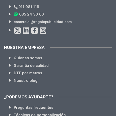
Novedades y Ofertas?
911 081 118
635 24 30 60
SUSCRÍBETE!!
comercial@regalopublicidad.com
Al suscribirte aceptas nuestras
políticas de privacidad
(No
hacemos Spam)
NUESTRA EMPRESA
Quienes somos
Garantia de calidad
DTF por metros
Nuestro blog
¿PODEMOS AYUDARTE?
Preguntas frecuentes
Técnicas de personalización