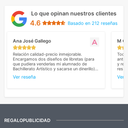
Lo que opinan nuestros clientes
4.6
Basado en 212 reseñas
Ana José Gallego
M C
Relación calidad-precio inmejorable.
Todo 
Encargamos dos diseños de libretas (para
anter
que pudiera venderlas mi alumnado de
y rep
Bachillerato Artístico y sacarse un dinerillo) y
resul
nos dieron el mejor presupuesto con
perso
Ver reseña
Ver 
diferencia, con libretas de muy buena calidad
cuand
y muy bien terminadas con la estampación
compl
en los colores pedidos. La atención al
pusie
cliente, inmejorable, respondiendo a cada
para 
duda que teníamos en el proceso. Nos
como
mandaron las miniaturas para
repet
previsualizarlas (las adjunto) y llegaron tal
todo!
cual, sin el menor problema. Totalmente
recomendables.
REGALOPUBLICIDAD
¿Quieres ver nuestras últimas