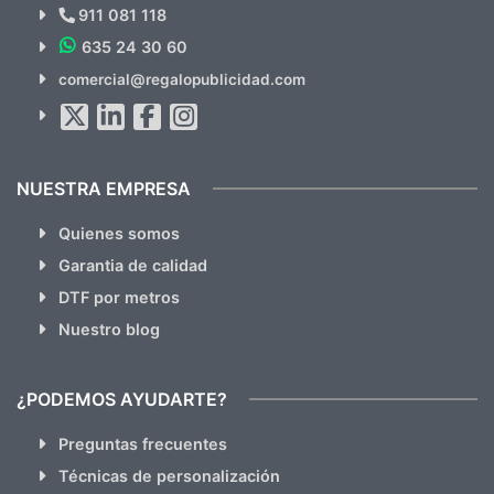
Novedades y Ofertas?
911 081 118
635 24 30 60
SUSCRÍBETE!!
comercial@regalopublicidad.com
Al suscribirte aceptas nuestras
políticas de privacidad
(No
hacemos Spam)
NUESTRA EMPRESA
Quienes somos
Garantia de calidad
DTF por metros
Nuestro blog
¿PODEMOS AYUDARTE?
Preguntas frecuentes
Técnicas de personalización