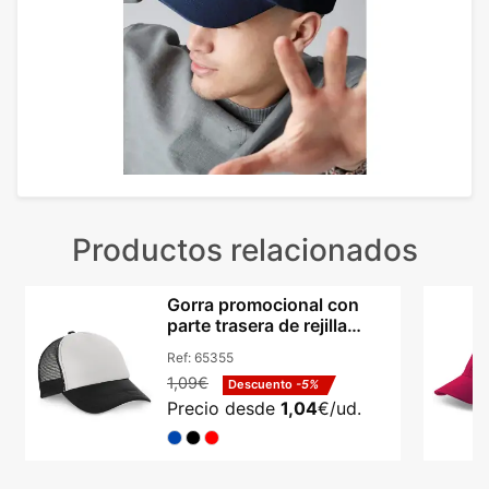
Productos relacionados
Gorra promocional con
parte trasera de rejilla
poliéster Hi!dea Nicola
Ref:
65355
1,09€
Descuento
-5%
Precio desde
1,04
€/ud.