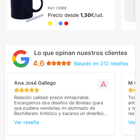
Ref:
13668
Precio desde
1,30
€/ud.
Lo que opinan nuestros clientes
4.6
Basado en 212 reseñas
Ana José Gallego
M C
Relación calidad-precio inmejorable.
Todo 
Encargamos dos diseños de libretas (para
anter
que pudiera venderlas mi alumnado de
y rep
Bachillerato Artístico y sacarse un dinerillo) y
resul
nos dieron el mejor presupuesto con
perso
Ver reseña
Ver 
diferencia, con libretas de muy buena calidad
cuand
y muy bien terminadas con la estampación
compl
en los colores pedidos. La atención al
pusie
cliente, inmejorable, respondiendo a cada
para 