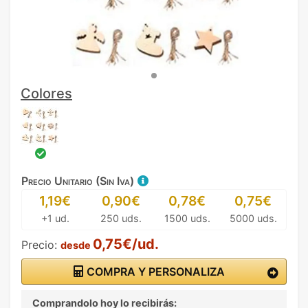
Colores
Precio Unitario (Sin Iva)
1,19€
0,90€
0,78€
0,75€
+1 ud.
250 uds.
1500 uds.
5000 uds.
0,75€/ud.
Precio:
desde
COMPRA Y PERSONALIZA
Comprandolo hoy lo recibirás: