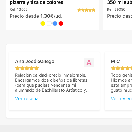
pizarra y tiza de colores
350 ml sub
Ref:
13668
Ref:
39096
Precio desde
1,30
€/ud.
Precio de
Ana José Gallego
M C
Relación calidad-precio inmejorable.
Todo genia
Encargamos dos diseños de libretas
Hicimos an
(para que pudiera venderlas mi
esta empr
alumnado de Bachillerato Artístico y
gustó much
sacarse un dinerillo) y nos dieron el
trato muy 
Ver reseña
Ver reseñ
mejor presupuesto con diferencia, con
que valoramos mu
libretas de muy buena calidad y muy
de pedido
bien terminadas con la estampación en
diseñar. 
los colores pedidos. La atención al
facilidades
cliente, inmejorable, respondiendo a
mandarnos 
cada duda que teníamos en el proceso.
como noso
Nos mandaron las miniaturas para
a repetir 