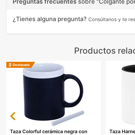
Preguntas frecuentes
sobre
"Colgante por
¿Tienes alguna pregunta?
Consúltanos y te r
Productos rela
Destacado
Previous
Taza Colorful cerámica negra con
Taza Harne