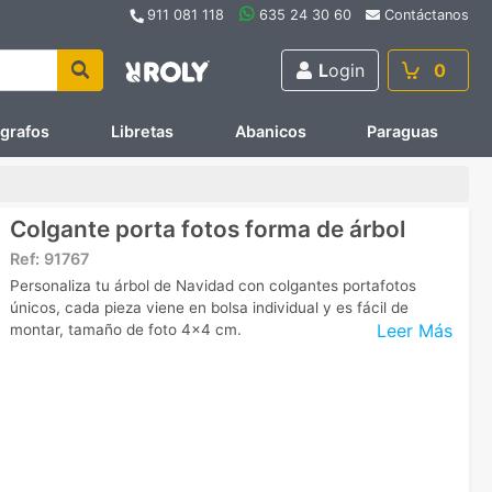
911 081 118
635 24 30 60
Contáctanos
L
ogin
0
ígrafos
Libretas
Abanicos
Paraguas
Colgante porta fotos forma de árbol
Ref:
91767
Personaliza tu árbol de Navidad con colgantes portafotos
únicos, cada pieza viene en bolsa individual y es fácil de
Leer Más
montar, tamaño de foto 4x4 cm.