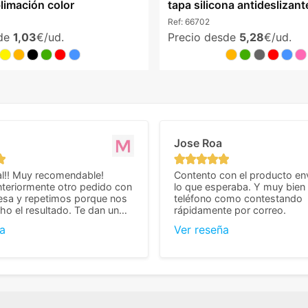
limación color
tapa silicona antideslizant
Ref:
66702
sde
1,03
€/ud.
Precio desde
5,28
€/ud.
Jose Roa
l!! Muy recomendable!
Contento con el producto en
teriormente otro pedido con
lo que esperaba. Y muy bien 
esa y repetimos porque nos
teléfono como contestando
o el resultado. Te dan un
rápidamente por correo.
agradable y personal, cosa
a
Ver reseña
cho cuando se trata
s algo complicados de
También nos pusieron muchas
 desde el inicio para
el pedido fuera de España,
tros pedíamos. Volveremos
con ellos seguro! Muchas