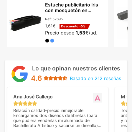
Estuche publicitario Iris
con mosquetón en
espuma ultraligera
Ref:
52695
1,61€
Descuento
-5%
Precio desde
1,53
€/ud.
Lo que opinan nuestros clientes
4.6
Basado en 212 reseñas
Ana José Gallego
M C
Relación calidad-precio inmejorable.
Todo 
Encargamos dos diseños de libretas (para
anter
que pudiera venderlas mi alumnado de
y rep
Bachillerato Artístico y sacarse un dinerillo) y
resul
nos dieron el mejor presupuesto con
perso