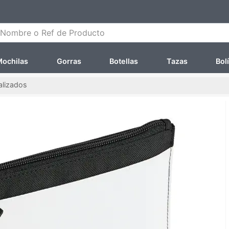
ombre o Ref de Producto
ochilas
Gorras
Botellas
Tazas
Bol
alizados