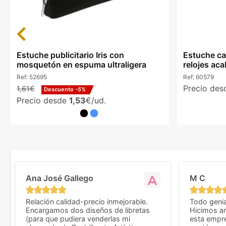
Previous
Estuche publicitario Iris con
Estuche ca
mosquetón en espuma ultraligera
relojes ac
Ref:
52695
Ref:
60579
Precio de
1,61€
Descuento
-5%
Precio desde
1,53
€/ud.
Ana José Gallego
M C
Relación calidad-precio inmejorable.
Todo genia
Encargamos dos diseños de libretas
Hicimos an
(para que pudiera venderlas mi
esta empr