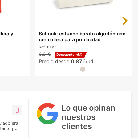
Next
lera y
Schooli: estuche barato algodón con
cremallera para publicidad
Ref:
19351
0,91€
Descuento
-5%
Precio desde
0,87
€/ud.
Lo que opinan
nuestros
viado era
clientes
tanto por