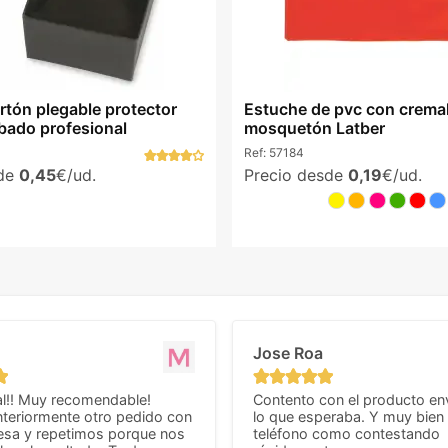
rtón plegable protector
Estuche de pvc con cremal
abado profesional
mosquetón Latber
Ref:
57184
sde
0,45
€/ud.
Precio desde
0,19
€/ud.
Jose Roa
l!! Muy recomendable!
Contento con el producto en
teriormente otro pedido con
lo que esperaba. Y muy bien 
esa y repetimos porque nos
teléfono como contestando