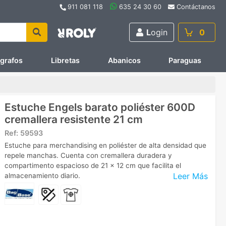
911 081 118
635 24 30 60
Contáctanos
L
ogin
0
ígrafos
Libretas
Abanicos
Paraguas
Estuche Engels barato poliéster 600D
cremallera resistente 21 cm
Ref:
59593
Estuche para merchandising en poliéster de alta densidad que
repele manchas. Cuenta con cremallera duradera y
compartimento espacioso de 21 x 12 cm que facilita el
Leer Más
almacenamiento diario.