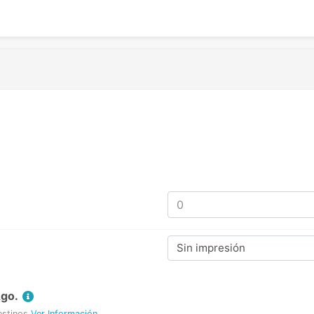
Sin impresión
Ago.
estinos
Ver Información