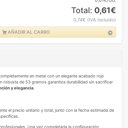
0,61€/Ud.
Total:
0,61€
0,74€
(IVA incluido)
AÑADIR AL CARRO
 completamente en metal con un elegante acabado rojo
n robusta de 53 gramos garantiza durabilidad sin sacrificar
nción y elegancia
.
 el precio unitario y total, junto con la fecha estimada de
pecíficas.
s profesionales. Una vez completada la configuración,