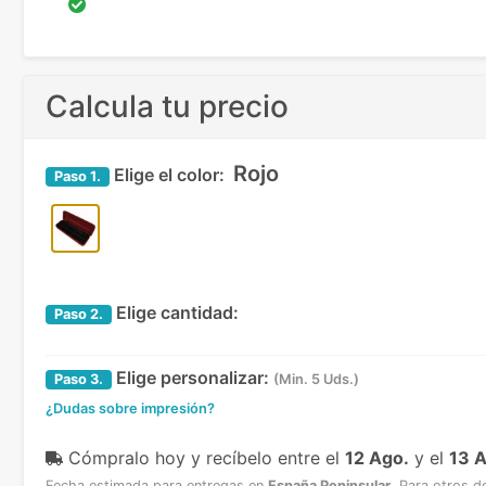
Calcula tu precio
Rojo
Elige el color:
Paso
1.
Elige cantidad:
Paso
2.
Elige personalizar:
Paso
3.
(Min. 5 Uds.)
¿Dudas sobre impresión?
Cómpralo hoy y recíbelo
entre el
12 Ago.
y el
13 
Fecha estimada para entregas en
España Peninsular
.
Para otros d