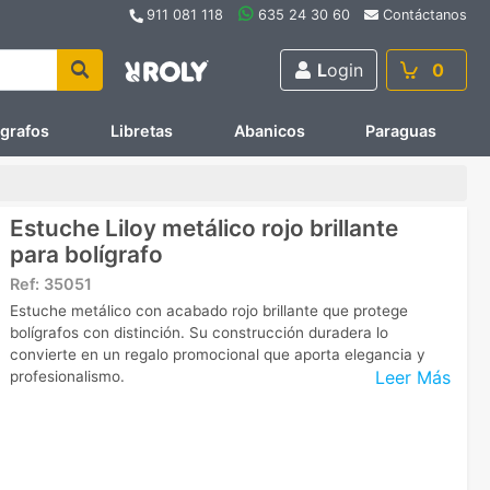
911 081 118
635 24 30 60
Contáctanos
L
ogin
0
ígrafos
Libretas
Abanicos
Paraguas
Estuche Liloy metálico rojo brillante
para bolígrafo
Ref:
35051
Estuche metálico con acabado rojo brillante que protege
bolígrafos con distinción. Su construcción duradera lo
convierte en un regalo promocional que aporta elegancia y
Leer Más
profesionalismo.