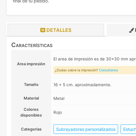
final de tu pedido.
DETALLES
Características
El area de impresión es de 30x30 mm a
Area impresión
¿Dudas sobre la impresión?
Consúltenos
Tamaño
16 x 5 cm. aproximadamente.
Material
Metal
Colores
Rojo
disponibles
Subrayadores personalizados
Estuc
Categorias