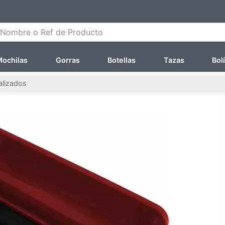
ombre o Ref de Producto
ochilas
Gorras
Botellas
Tazas
Bol
alizados