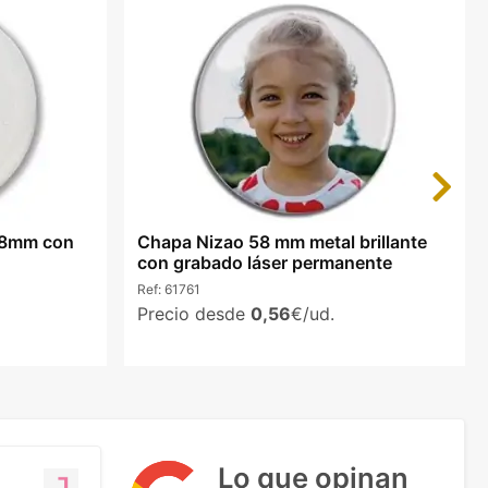
Next
58mm con
Chapa Nizao 58 mm metal brillante
con grabado láser permanente
Ref:
61761
Precio desde
0,56
€/ud.
Lo que opinan