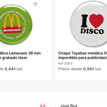
álica Lamacaes 38 mm
Chapa Tayabas metálica 
n grabado láser
imperdible para publicidad
Ref:
22813
sde
0,44
€/ud.
Precio desde
0,54
€/ud.
Jose Roa