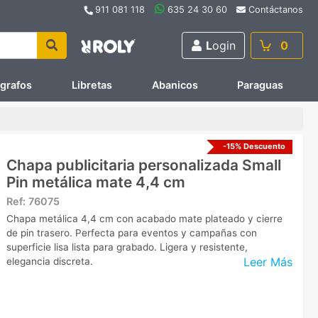
911 081 118
635 24 30 60
Contáctanos
L
ogin
0
ígrafos
Libretas
Abanicos
Paraguas
-15% Descuento
Chapa publicitaria personalizada Small
Pin metálica mate 4,4 cm
Ref:
76075
Chapa metálica 4,4 cm con acabado mate plateado y cierre
de pin trasero. Perfecta para eventos y campañas con
superficie lisa lista para grabado. Ligera y resistente,
Leer Más
elegancia discreta.