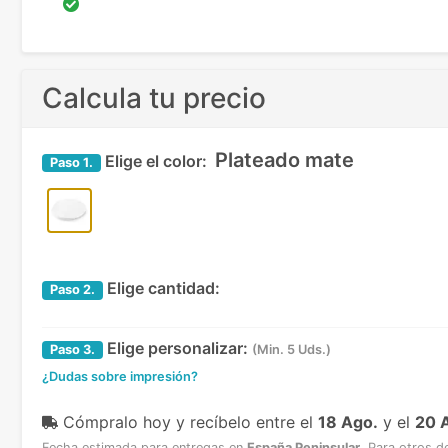
Calcula tu precio
Plateado mate
Elige el color:
Paso
1.
Elige cantidad:
Paso
2.
Elige personalizar:
Paso
3.
(Min. 5 Uds.)
¿Dudas sobre impresión?
Cómpralo hoy y recíbelo
entre el
18 Ago.
y el
20 
Fecha estimada para entregas en
España Peninsular
.
Para otros d