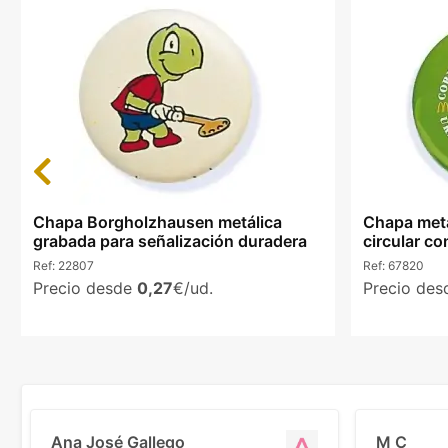
Previous
Chapa Borgholzhausen metálica
Chapa met
grabada para señalización duradera
circular co
Ref:
22807
Ref:
67820
Precio desde
0,27
€/ud.
Precio de
Ana José Gallego
M C