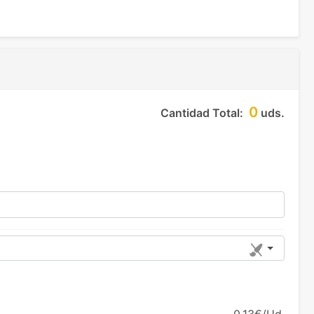
0
Cantidad Total:
uds.