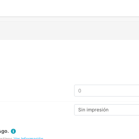
Sin impresión
Ago.
estinos
Ver Información