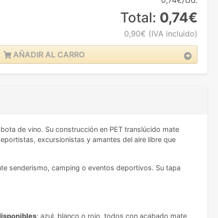
0,74€/Ud.
Total:
0,74€
0,90€
(IVA incluido)
AÑADIR AL CARRO
 bota de vino. Su construcción en PET translúcido mate
portistas, excursionistas y amantes del aire libre que
rante senderismo, camping o eventos deportivos. Su tapa
disponibles
: azul, blanco o rojo, todos con acabado mate