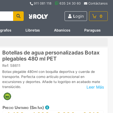
911 081 118
635 24 30 60
Contáctanos
L
ogin
0
ígrafos
Libretas
Abanicos
Paraguas
Botellas de agua personalizadas Botax
plegables 480 ml PET
Ref:
58611
Botax plegable 480ml con boquilla deportiva y cuerda de
transporte. Perfecta como artículo promocional en
excursiones y deportes. Añade tu logotipo en acabado mate
Leer Más
translúcido.
Precio Unitario (Sin Iva)