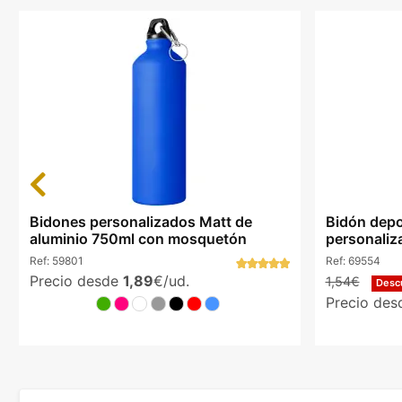
Previous
Bidones personalizados Matt de
Bidón depo
aluminio 750ml con mosquetón
personaliz
Ref:
59801
Ref:
69554
Precio desde
1,89
€/ud.
1,54€
Desc
Precio de