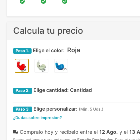
Calcula tu precio
Roja
Elige el color:
Paso
1.
Elige cantidad:
Cantidad
Paso
2.
Elige personalizar:
Paso
3.
(Min. 5 Uds.)
¿Dudas sobre impresión?
Cómpralo hoy y recíbelo
entre el
12 Ago.
y el
13 
Fecha estimada para entregas en
España Peninsular
.
Para otros d