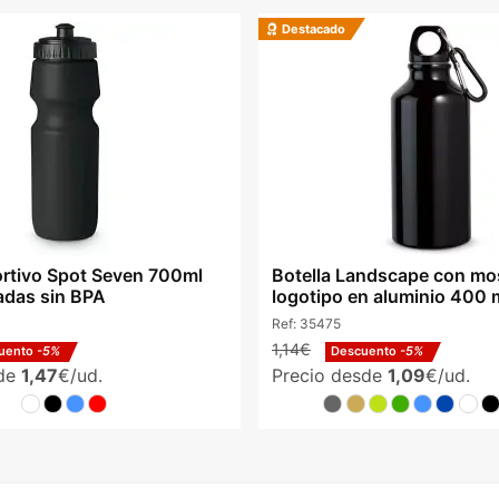
Destacado
rtivo Spot Seven 700ml
Botella Landscape con mo
adas sin BPA
logotipo en aluminio 400 
Ref:
35475
1,14€
uento
-5%
Descuento
-5%
sde
1,47
€/ud.
Precio desde
1,09
€/ud.