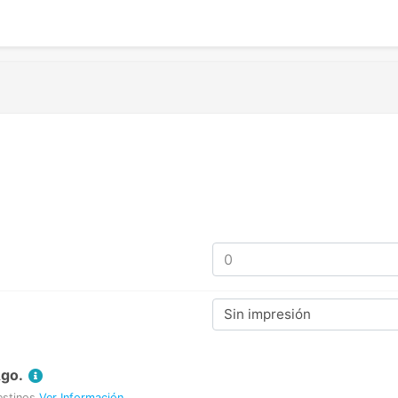
Sin impresión
Ago.
estinos
Ver Información