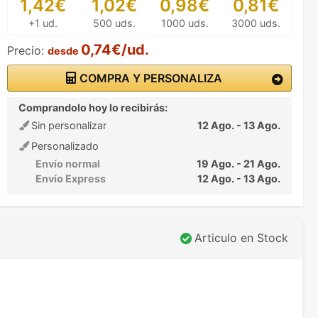
1,42€
1,02€
0,98€
0,81€
+1 ud.
500 uds.
1000 uds.
3000 uds.
0,74€/ud.
Precio:
desde
COMPRA Y PERSONALIZA
Comprandolo hoy lo recibirás:
Sin personalizar
12 Ago. - 13 Ago.
Personalizado
Envío normal
19 Ago. - 21 Ago.
Envío Express
12 Ago. - 13 Ago.
Articulo en Stock