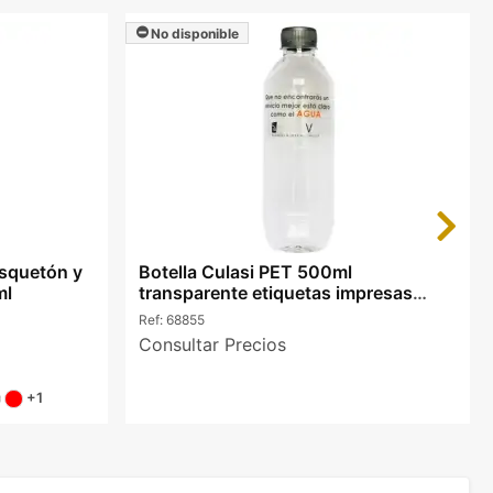
No disponible
Next
squetón y
Botella Culasi PET 500ml
ml
transparente etiquetas impresas
color
Ref:
68855
Consultar Precios
+1