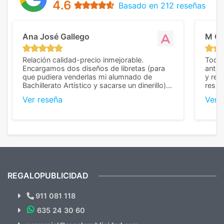
4.6
Basado en 212 reseñas
Ana José Gallego
M C
Relación calidad-precio inmejorable.
Todo 
Encargamos dos diseños de libretas (para
anter
que pudiera venderlas mi alumnado de
y rep
Bachillerato Artístico y sacarse un dinerillo) y
resul
nos dieron el mejor presupuesto con
perso
Ver reseña
Ver 
diferencia, con libretas de muy buena calidad
cuand
y muy bien terminadas con la estampación
compl
en los colores pedidos. La atención al
pusie
cliente, inmejorable, respondiendo a cada
para 
duda que teníamos en el proceso. Nos
como
mandaron las miniaturas para
repet
previsualizarlas (las adjunto) y llegaron tal
todo!
cual, sin el menor problema. Totalmente
recomendables.
REGALOPUBLICIDAD
¿Quieres ver nuestras últimas
Novedades y Ofertas?
911 081 118
635 24 30 60
SUSCRÍBETE!!