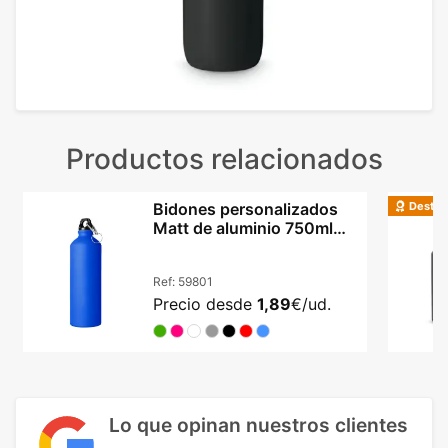
Productos relacionados
Destac
Bidones personalizados
Matt de aluminio 750ml
con mosquetón
Ref:
59801
Precio desde
1,89
€/ud.
Lo que opinan nuestros clientes