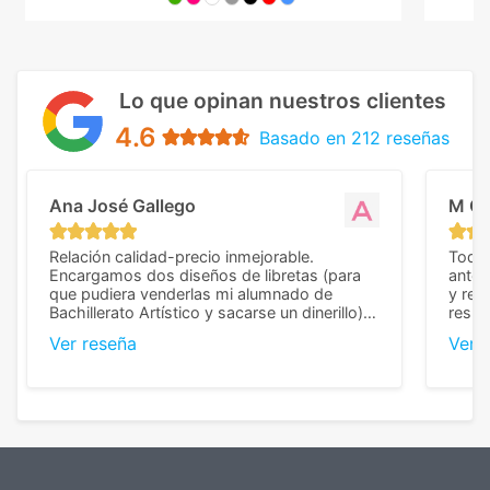
Lo que opinan nuestros clientes
4.6
Basado en 212 reseñas
Ana José Gallego
M C
Relación calidad-precio inmejorable.
Todo 
Encargamos dos diseños de libretas (para
anter
que pudiera venderlas mi alumnado de
y rep
Bachillerato Artístico y sacarse un dinerillo) y
resul
nos dieron el mejor presupuesto con
perso
Ver reseña
Ver 
diferencia, con libretas de muy buena calidad
cuand
y muy bien terminadas con la estampación
compl
en los colores pedidos. La atención al
pusie
cliente, inmejorable, respondiendo a cada
para 
duda que teníamos en el proceso. Nos
como
mandaron las miniaturas para
repet
previsualizarlas (las adjunto) y llegaron tal
todo!
cual, sin el menor problema. Totalmente