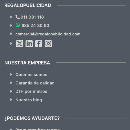
recomendables.
REGALOPUBLICIDAD
¿Quieres ver nuestras últimas
Novedades y Ofertas?
911 081 118
635 24 30 60
SUSCRÍBETE!!
comercial@regalopublicidad.com
Al suscribirte aceptas nuestras
políticas de privacidad
(No
hacemos Spam)
NUESTRA EMPRESA
Quienes somos
Garantia de calidad
DTF por metros
Nuestro blog
¿PODEMOS AYUDARTE?
Preguntas frecuentes