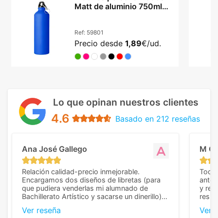
Matt de aluminio 750ml
con mosquetón
Ref:
59801
Precio desde
1,89
€/ud.
Lo que opinan nuestros clientes
4.6
Basado en 212 reseñas
Ana José Gallego
M C
Relación calidad-precio inmejorable.
Todo 
Encargamos dos diseños de libretas (para
anter
que pudiera venderlas mi alumnado de
y rep
Bachillerato Artístico y sacarse un dinerillo) y
resul
nos dieron el mejor presupuesto con
perso
Ver reseña
Ver 
diferencia, con libretas de muy buena calidad
cuand