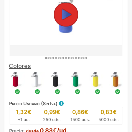
Colores
Precio Unitario (Sin Iva)
1,32€
0,99€
0,86€
0,83€
+1 ud.
250 uds.
1500 uds.
5000 uds.
0,83€/ud.
Precio:
desde