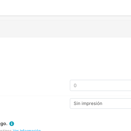
Sin impresión
Ago.
estinos
Ver Información