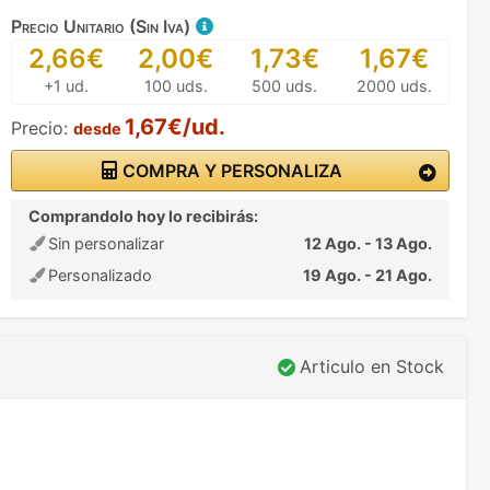
Precio Unitario (Sin Iva)
2,66€
2,00€
1,73€
1,67€
+1 ud.
100 uds.
500 uds.
2000 uds.
1,67€/ud.
Precio:
desde
COMPRA Y PERSONALIZA
Comprandolo hoy lo recibirás:
Sin personalizar
12 Ago. - 13 Ago.
Personalizado
19 Ago. - 21 Ago.
Articulo en Stock