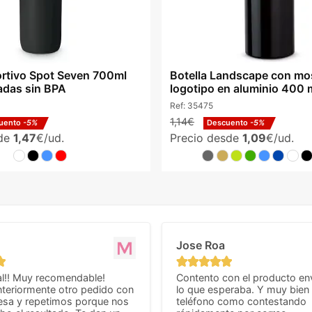
rtivo Spot Seven 700ml
Botella Landscape con mo
adas sin BPA
logotipo en aluminio 400 
Ref:
35475
1,14€
uento
-5%
Descuento
-5%
sde
1,47
€/ud.
Precio desde
1,09
€/ud.
Jose Roa
l!! Muy recomendable!
Contento con el producto en
teriormente otro pedido con
lo que esperaba. Y muy bien 
esa y repetimos porque nos
teléfono como contestando