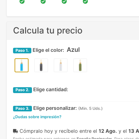
Calcula tu precio
Azul
Elige el color:
Paso
1.
Elige cantidad:
Paso
2.
Elige personalizar:
Paso
3.
(Min. 5 Uds.)
¿Dudas sobre impresión?
Cómpralo hoy y recíbelo
entre el
12 Ago.
y el
13 
Fecha estimada para entregas en
España Peninsular
.
Para otros d