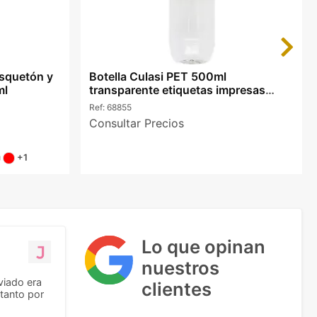
Next
squetón y
Botella Culasi PET 500ml
ml
transparente etiquetas impresas
color
Ref:
68855
Consultar Precios
+1
Lo que opinan
nuestros
viado era
clientes
tanto por