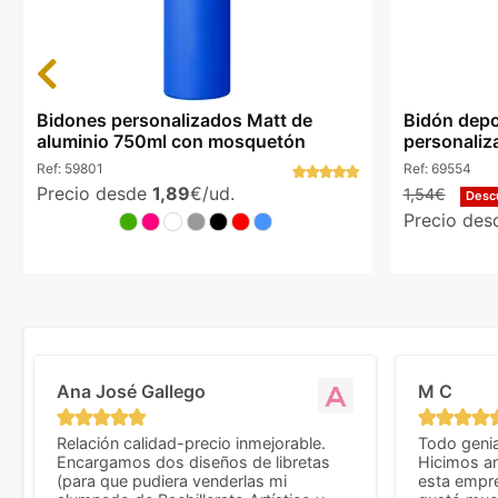
Previous
Bidones personalizados Matt de
Bidón depo
aluminio 750ml con mosquetón
personaliz
Ref:
59801
Ref:
69554
Precio desde
1,89
€/ud.
1,54€
Desc
Precio de
Ana José Gallego
M C
Relación calidad-precio inmejorable.
Todo genia
Encargamos dos diseños de libretas
Hicimos an
(para que pudiera venderlas mi
esta empr