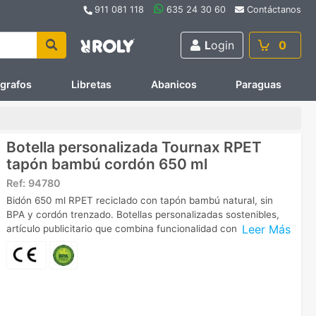
911 081 118
635 24 30 60
Contáctanos
L
ogin
0
ígrafos
Libretas
Abanicos
Paraguas
Botella personalizada Tournax RPET
tapón bambú cordón 650 ml
Ref:
94780
Bidón 650 ml RPET reciclado con tapón bambú natural, sin
BPA y cordón trenzado. Botellas personalizadas sostenibles,
Leer Más
artículo publicitario que combina funcionalidad con respeto.