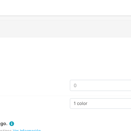
1 color
Ago.
estinos
Ver Información