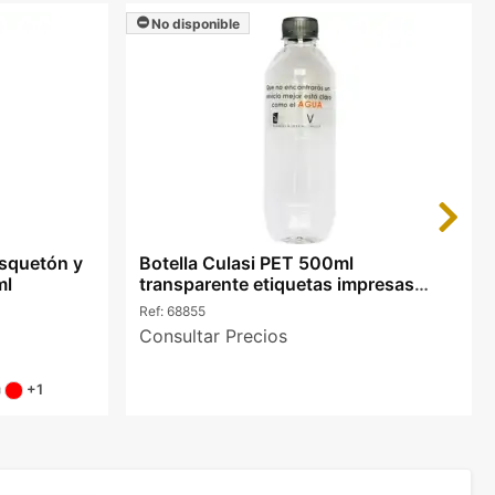
No disponible
Next
squetón y
Botella Culasi PET 500ml
ml
transparente etiquetas impresas
color
Ref:
68855
Consultar Precios
+1