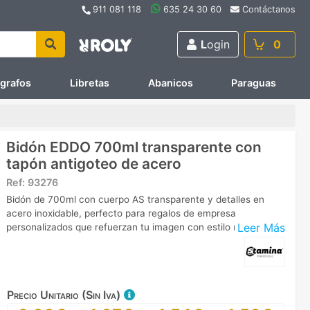
911 081 118
635 24 30 60
Contáctanos
L
ogin
0
ígrafos
Libretas
Abanicos
Paraguas
Bidón EDDO 700ml transparente con
tapón antigoteo de acero
Ref:
93276
Bidón de 700ml con cuerpo AS transparente y detalles en
acero inoxidable, perfecto para regalos de empresa
Leer Más
personalizados que refuerzan tu imagen con estilo moderno.
Precio Unitario (Sin Iva)