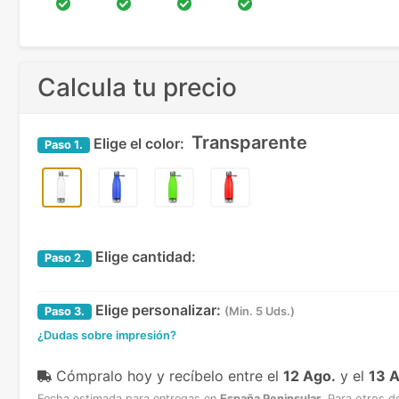
Calcula tu precio
Transparente
Elige el color:
Paso
1.
Elige cantidad:
Paso
2.
Elige personalizar:
Paso
3.
(Min. 5 Uds.)
¿Dudas sobre impresión?
Cómpralo hoy y recíbelo
entre el
12 Ago.
y el
13 
Fecha estimada para entregas en
España Peninsular
.
Para otros d