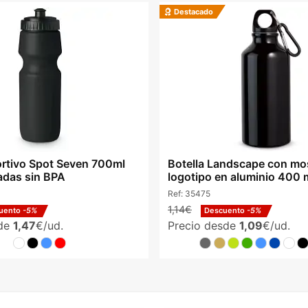
Destacado
rtivo Spot Seven 700ml
Botella Landscape con mo
adas sin BPA
logotipo en aluminio 400 
Ref:
35475
1,14€
uento
-5%
Descuento
-5%
sde
1,47
€/ud.
Precio desde
1,09
€/ud.