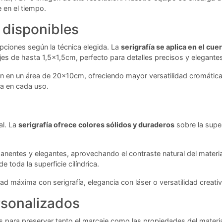
 en el tiempo.
 disponibles
pciones según la técnica elegida. La
serigrafía se aplica en el cue
ajes de hasta 1,5x1,5cm, perfecto para detalles precisos y elegante
ón en un área de 20x10cm, ofreciendo mayor versatilidad cromática
ia en cada uso.
al. La
serigrafía ofrece colores sólidos y duraderos
sobre la super
anentes y elegantes, aprovechando el contraste natural del materia
e toda la superficie cilíndrica.
d máxima con serigrafía, elegancia con láser o versatilidad creativ
rsonalizados
s para preservar tanto el marcaje como las propiedades del materi