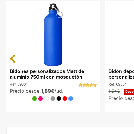
Previous
Bidones personalizados Matt de
Bidón depo
aluminio 750ml con mosquetón
personaliz
Ref:
59801
Ref:
69554
Precio desde
1,89
€/ud.
1,54€
Desc
Precio de