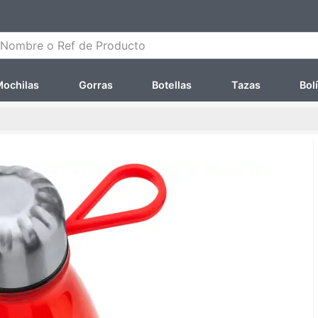
ombre o Ref de Producto
ochilas
Gorras
Botellas
Tazas
Bol