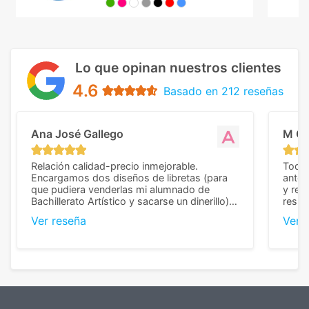
Lo que opinan nuestros clientes
4.6
Basado en 212 reseñas
Ana José Gallego
M C
Relación calidad-precio inmejorable.
Todo 
Encargamos dos diseños de libretas (para
anter
que pudiera venderlas mi alumnado de
y rep
Bachillerato Artístico y sacarse un dinerillo) y
resul
nos dieron el mejor presupuesto con
perso
Ver reseña
Ver 
diferencia, con libretas de muy buena calidad
cuand
y muy bien terminadas con la estampación
compl
en los colores pedidos. La atención al
pusie
cliente, inmejorable, respondiendo a cada
para 
duda que teníamos en el proceso. Nos
como
mandaron las miniaturas para
repet
previsualizarlas (las adjunto) y llegaron tal
todo!
cual, sin el menor problema. Totalmente