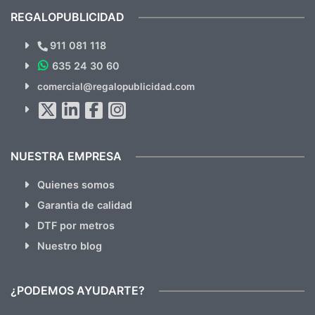
recomendables.
REGALOPUBLICIDAD
¿Quieres ver nuestras últimas
Novedades y Ofertas?
911 081 118
635 24 30 60
SUSCRÍBETE!!
comercial@regalopublicidad.com
Al suscribirte aceptas nuestras
políticas de privacidad
(No
hacemos Spam)
NUESTRA EMPRESA
Quienes somos
Garantia de calidad
DTF por metros
Nuestro blog
¿PODEMOS AYUDARTE?