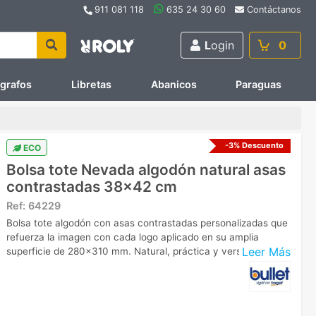
911 081 118
635 24 30 60
Contáctanos
L
ogin
0
ígrafos
Libretas
Abanicos
Paraguas
-3% Descuento
ECO
Bolsa tote Nevada algodón natural asas
contrastadas 38x42 cm
Ref:
64229
Bolsa tote algodón con asas contrastadas personalizadas que
refuerza la imagen con cada logo aplicado en su amplia
Leer Más
superficie de 280x310 mm. Natural, práctica y versátil.