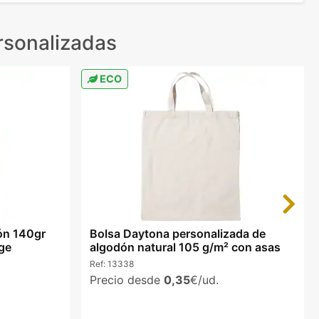
rsonalizadas
ECO
Next
ón 140gr
Bolsa Daytona personalizada de
ige
algodón natural 105 g/m² con asas
Ref:
13338
Precio desde
0,35
€/ud.