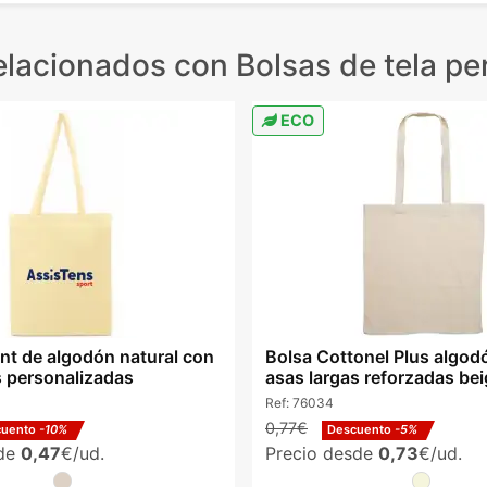
elacionados
con Bolsas de tela pe
ECO
nt de algodón natural con
Bolsa Cottonel Plus algod
s personalizadas
asas largas reforzadas be
Ref:
76034
0,77€
cuento
-10%
Descuento
-5%
sde
0,47
€/ud.
Precio desde
0,73
€/ud.