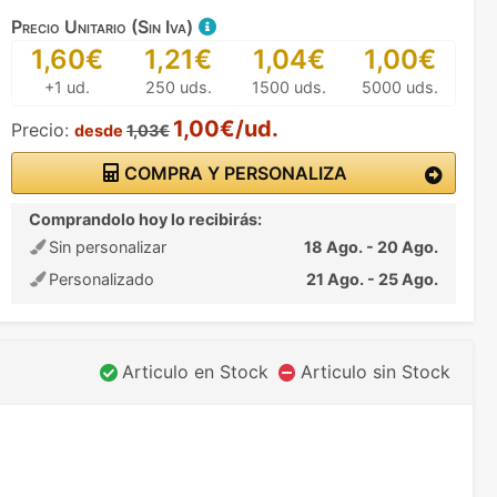
Precio Unitario (Sin Iva)
1,60€
1,21€
1,04€
1,00€
+1 ud.
250 uds.
1500 uds.
5000 uds.
1,00€/ud.
Precio:
desde
1,03€
COMPRA Y PERSONALIZA
Comprandolo hoy lo recibirás:
Sin personalizar
18 Ago. - 20 Ago.
Personalizado
21 Ago. - 25 Ago.
Articulo en Stock
Articulo sin Stock