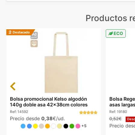
Productos r
Destacado
ECO
Previous
Bolsa promocional Kelso algodón
Bolsa Rege
140g doble asa 42x38cm colores
asas larga
Ref:
14592
Ref:
19180
Precio desde
0,38
€/ud.
0,52€
Des
Precio de
+5