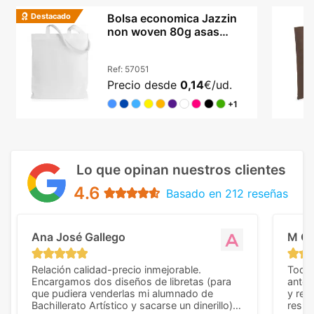
Destacado
Bolsa economica Jazzin
non woven 80g asas
largas reforzadas
Ref:
57051
Precio desde
0,14
€/ud.
+1
Lo que opinan nuestros clientes
4.6
Basado en 212 reseñas
Ana José Gallego
M C
Relación calidad-precio inmejorable.
Todo 
Encargamos dos diseños de libretas (para
anter
que pudiera venderlas mi alumnado de
y rep
Bachillerato Artístico y sacarse un dinerillo) y
resul