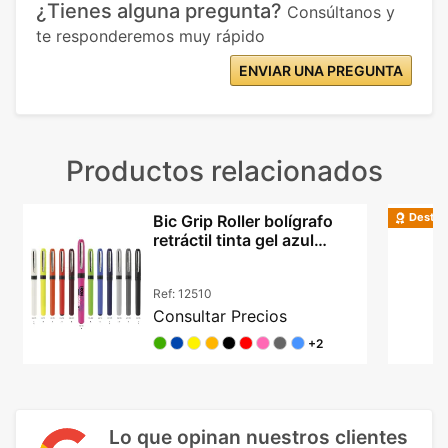
¿Tienes alguna pregunta?
Consúltanos y
te responderemos muy rápido
ENVIAR UNA PREGUNTA
Productos relacionados
Destac
Bic Grip Roller bolígrafo
retráctil tinta gel azul
agarre goma
Ref:
12510
Consultar Precios
+2
Lo que opinan nuestros clientes