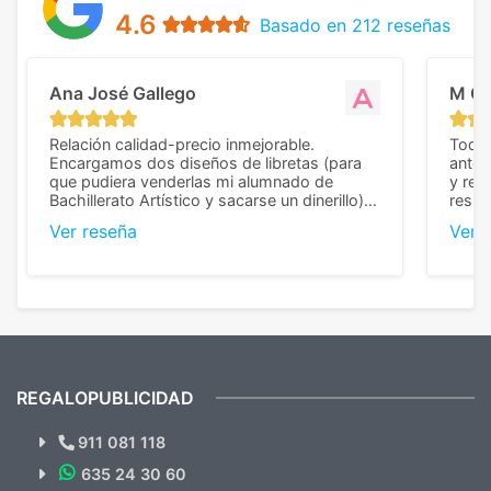
4.6
Basado en 212 reseñas
Ana José Gallego
M C
Relación calidad-precio inmejorable.
Todo 
Encargamos dos diseños de libretas (para
anter
que pudiera venderlas mi alumnado de
y rep
Bachillerato Artístico y sacarse un dinerillo) y
resul
nos dieron el mejor presupuesto con
perso
Ver reseña
Ver 
diferencia, con libretas de muy buena calidad
cuand
y muy bien terminadas con la estampación
compl
en los colores pedidos. La atención al
pusie
cliente, inmejorable, respondiendo a cada
para 
duda que teníamos en el proceso. Nos
como
mandaron las miniaturas para
repet
previsualizarlas (las adjunto) y llegaron tal
todo!
cual, sin el menor problema. Totalmente
recomendables.
REGALOPUBLICIDAD
¿Quieres ver nuestras últimas
Novedades y Ofertas?
911 081 118
635 24 30 60
SUSCRÍBETE!!