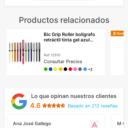
Productos relacionados
Destac
Bic Grip Roller bolígrafo
retráctil tinta gel azul
agarre goma
Ref:
12510
Consultar Precios
+2
Lo que opinan nuestros clientes
4.6
Basado en 212 reseñas
Ana José Gallego
M C