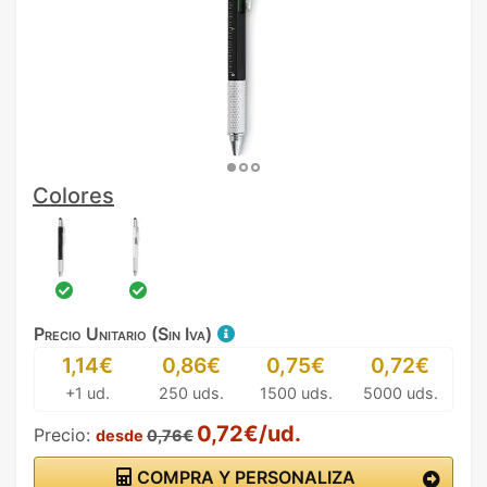
Colores
Precio Unitario (Sin Iva)
1,14€
0,86€
0,75€
0,72€
+1 ud.
250 uds.
1500 uds.
5000 uds.
0,72€/ud.
Precio:
desde
0,76€
COMPRA Y PERSONALIZA