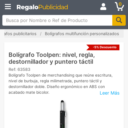
0
Busca por Nombre o Ref de Producto
ígrafos publicitarios
Bolígrafos multifunción personalizados
-5% Descuento
Bolígrafo Toolpen: nivel, regla,
destornillador y puntero táctil
Ref:
63583
Bolígrafo Toolpen de merchandising que reúne escritura,
nivel de burbuja, regla milimetrada, puntero táctil y
destornillador doble. Diseño ergonómico en ABS con
Leer Más
acabado mate bicolor.