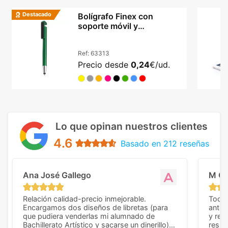
Destacado
Bolígrafo Finex con
soporte móvil y
limpiapantallas integrado
Ref:
63313
Precio desde
0,24
€/ud.
Lo que opinan nuestros clientes
4.6
Basado en 212 reseñas
Ana José Gallego
M C
Relación calidad-precio inmejorable.
Todo 
Encargamos dos diseños de libretas (para
anter
que pudiera venderlas mi alumnado de
y rep
Bachillerato Artístico y sacarse un dinerillo) y
resul