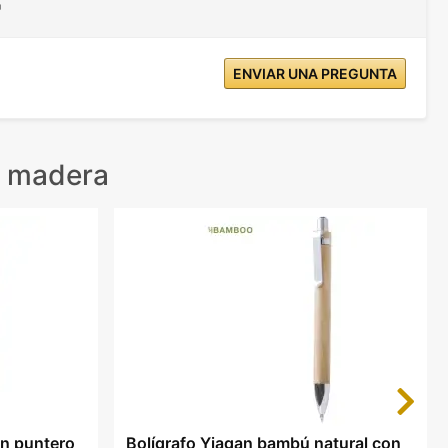
"
ENVIAR UNA PREGUNTA
e madera
Next
on puntero
Bolígrafo Yiagan bambú natural con