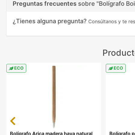
Preguntas frecuentes
sobre
"Bolígrafo Bo
¿Tienes alguna pregunta?
Consúltanos y te r
Product
ECO
ECO
Previous
Bolígrafo Arica madera haya natural
Bolígrafo 