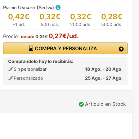
Precio Unitario (Sin Iva)
0,42€
0,32€
0,32€
0,28€
+1 ud.
500 uds.
2000 uds.
5000 uds.
0,27€/ud.
Precio:
desde
0,31€
COMPRA Y PERSONALIZA
Comprandolo hoy lo recibirás:
Sin personalizar
18 Ago. - 20 Ago.
Personalizado
25 Ago. - 27 Ago.
Articulo en Stock