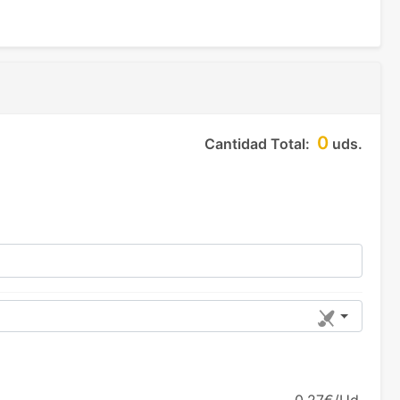
0
Cantidad Total:
uds.