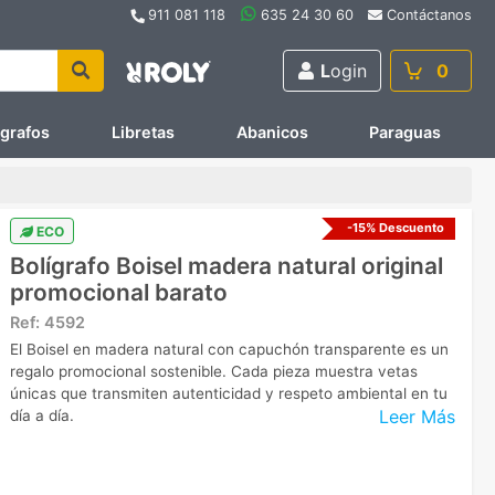
911 081 118
635 24 30 60
Contáctanos
L
ogin
0
ígrafos
Libretas
Abanicos
Paraguas
-15% Descuento
ECO
Bolígrafo Boisel madera natural original
promocional barato
Ref:
4592
El Boisel en madera natural con capuchón transparente es un
regalo promocional sostenible. Cada pieza muestra vetas
únicas que transmiten autenticidad y respeto ambiental en tu
Leer Más
día a día.