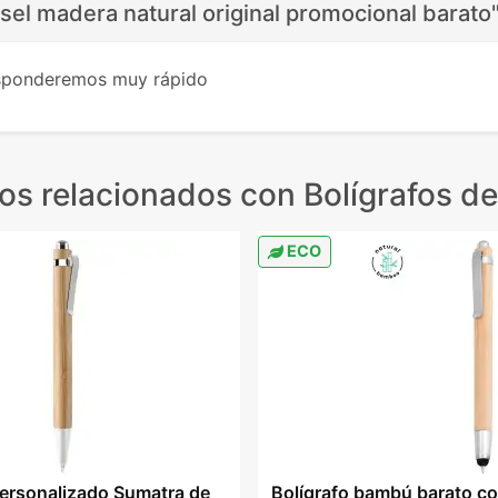
isel madera natural original promocional barato
esponderemos muy rápido
os relacionados
con Bolígrafos d
ECO
personalizado Sumatra de
Bolígrafo bambú barato c