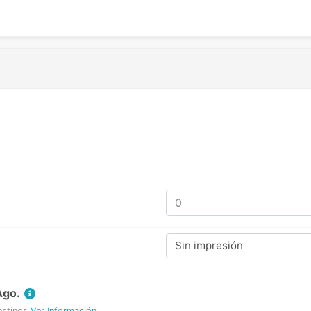
Sin impresión
Ago.
estinos
Ver Información