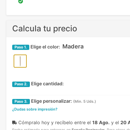
Calcula tu precio
Madera
Elige el color:
Paso
1.
Elige cantidad:
Paso
2.
Elige personalizar:
Paso
3.
(Min. 5 Uds.)
¿Dudas sobre impresión?
Cómpralo hoy y recíbelo
entre el
18 Ago.
y el
20 
Fecha estimada para entregas en
España Peninsular
.
Para otros d