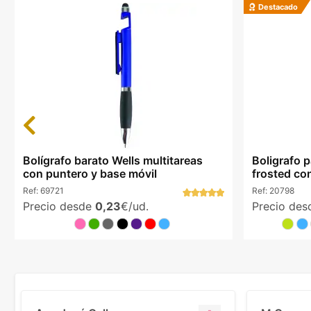
Destacado
Previous
Bolígrafo barato Wells multitareas
Boligrafo 
con puntero y base móvil
frosted c
Ref:
69721
Ref:
20798
Precio desde
0,23
€/ud.
Precio de