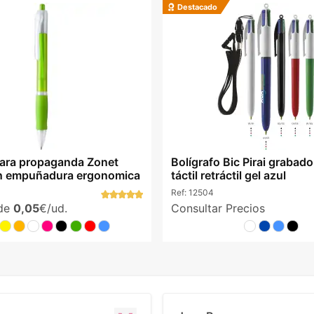
Destacado
para propaganda Zonet
Bolígrafo Bic Pirai grabad
on empuñadura ergonomica
táctil retráctil gel azul
Ref:
12504
sde
0,05
€/ud.
Consultar Precios