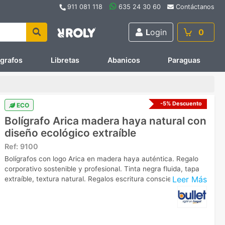
911 081 118
635 24 30 60
Contáctanos
L
ogin
0
ígrafos
Libretas
Abanicos
Paraguas
-5% Descuento
ECO
Bolígrafo Arica madera haya natural con
diseño ecológico extraíble
Ref:
9100
Bolígrafos con logo Arica en madera haya auténtica. Regalo
corporativo sostenible y profesional. Tinta negra fluida, tapa
Leer Más
extraíble, textura natural. Regalos escritura conscientes.