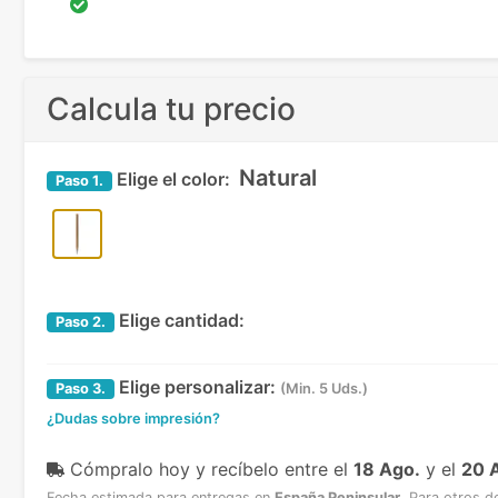
Calcula tu precio
Natural
Elige el color:
Paso
1.
Elige cantidad:
Paso
2.
Elige personalizar:
Paso
3.
(Min. 5 Uds.)
¿Dudas sobre impresión?
Cómpralo hoy y recíbelo
entre el
18 Ago.
y el
20 
Fecha estimada para entregas en
España Peninsular
.
Para otros d