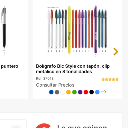
Next
o puntero
Bolígrafo Bic Style con tapón, clip
metálico en 8 tonalidades
Ref:
37013
Consultar Precios
+9
Lo que opinan