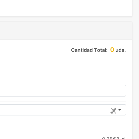
0
Cantidad Total:
uds.