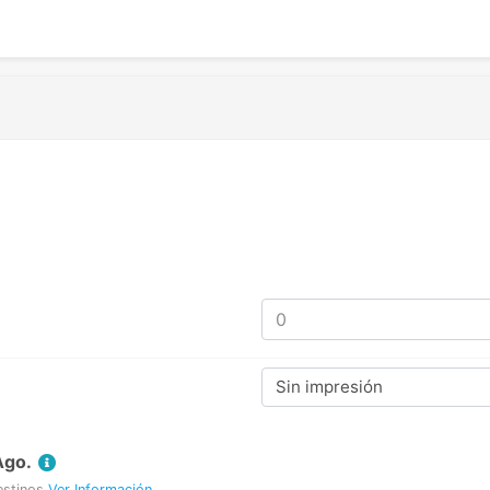
Sin impresión
Ago.
estinos
Ver Información